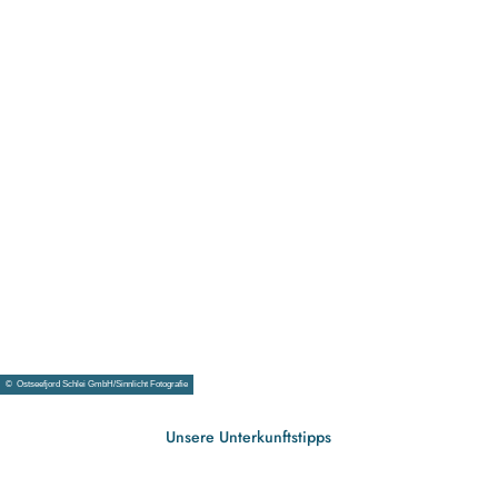
Urlaub
ohne
Barrieren
© Ost
© Ostseefjord Schlei GmbH/Sinnlicht Fotografie
seefjo
rd Sch
lei G
mbH/
Frede
rik Ro
Unsere Unterkunftstipps
eh
Wellnessurlaub