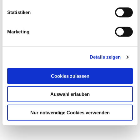
l
l
Statistiken
i
g
Marketing
u
n
g
Unsere Urlaubswelten
Wikingerstadt
Details zeigen
s
Schleswig
a
u
Cookies zulassen
s
w
Auswahl erlauben
a
h
l
Nur notwendige Cookies verwenden