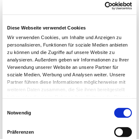
Diese Webseite verwendet Cookies
Wir verwenden Cookies, um Inhalte und Anzeigen zu
personalisieren, Funktionen für soziale Medien anbieten
zu können und die Zugriffe auf unsere Website zu
analysieren. Außerdem geben wir Informationen zu Ihrer
Verwendung unserer Website an unsere Partner für
Malerische
soziale Medien, Werbung und Analysen weiter. Unsere
Schleidörfer
Partner führen diese Informationen möglicherweise mit
weiteren Daten zusammen, die Sie ihnen bereitgestellt
haben oder die sie im Rahmen Ihrer Nutzung der Dienste
gesammelt haben.
E
Notwendig
i
n
w
Präferenzen
i