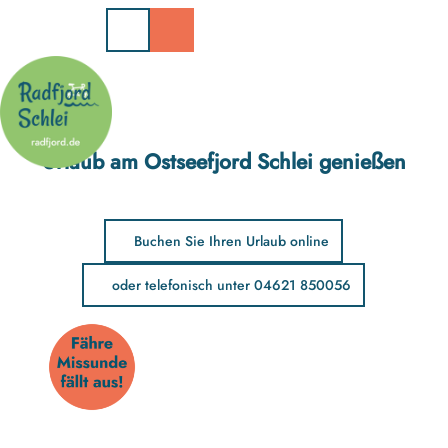
Z
u
m
I
n
h
a
Urlaub am Ostseefjord Schlei genießen
l
t
Buchen Sie Ihren Urlaub online
oder telefonisch unter 04621 850056