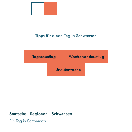
Z
u
m
I
n
h
Tipps für einen Tag in Schwansen
a
l
t
Tagesausflug
Wochenendausflug
Urlaubswoche
Startseite
Regionen
Schwansen
Ein Tag in Schwansen