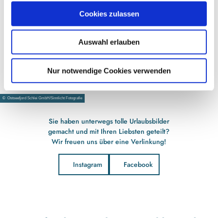
u
Cookies zulassen
s
w
Auswahl erlauben
a
h
l
Nur notwendige Cookies verwenden
© Ostseefjord Schlei GmbH/Sinnlicht Fotografie
18 Uhr: Picknick am Strand Schönhagen
Lassen Sie Ihren Tag bei einem gemütlichen Picknick ausklinge
Sie haben unterwegs tolle Urlaubsbilder
gemacht und mit Ihren Liebsten geteilt?
Wir freuen uns über eine Verlinkung!
Instagram
Facebook