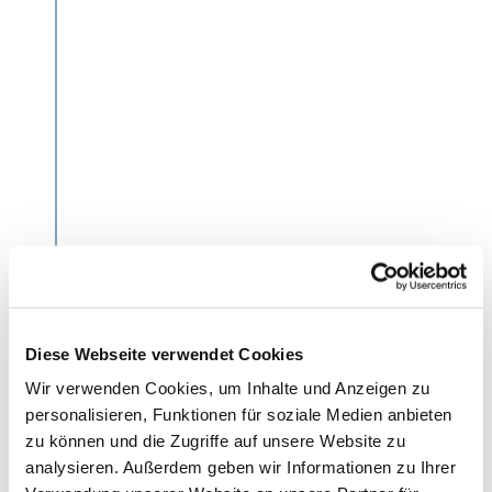
Auf dem Törn versteckte Gutshäuser, wie das Gut Ludwigsbur
Diese Webseite verwendet Cookies
Wir verwenden Cookies, um Inhalte und Anzeigen zu
11 Uhr: Zwischenstopp an der Mühle Anna in
personalisieren, Funktionen für soziale Medien anbieten
Rieseby
zu können und die Zugriffe auf unsere Website zu
Auf dem Weg das kleine Museum in der Mühle besuchen.
analysieren. Außerdem geben wir Informationen zu Ihrer