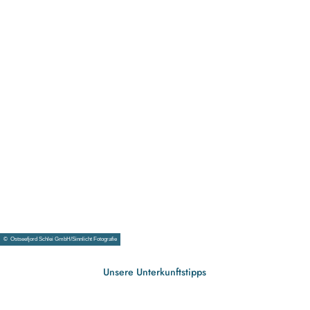
Urlaub
ohne
Barrieren
© Ost
© Ostseefjord Schlei GmbH/Sinnlicht Fotografie
seefjo
rd Sch
lei G
mbH/
Frede
rik Ro
Unsere Unterkunftstipps
eh
Wellnessurlaub