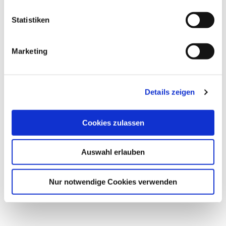
l
l
Statistiken
i
g
Marketing
u
n
g
Unsere Urlaubswelten
Wikingerstadt
Details zeigen
s
Schleswig
a
u
Cookies zulassen
s
w
Auswahl erlauben
a
h
l
Nur notwendige Cookies verwenden