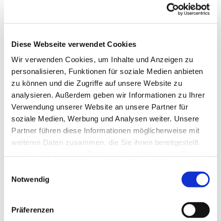
Diese Webseite verwendet Cookies
Wir verwenden Cookies, um Inhalte und Anzeigen zu
personalisieren, Funktionen für soziale Medien anbieten
zu können und die Zugriffe auf unsere Website zu
analysieren. Außerdem geben wir Informationen zu Ihrer
Verwendung unserer Website an unsere Partner für
Malerische
soziale Medien, Werbung und Analysen weiter. Unsere
Schleidörfer
Partner führen diese Informationen möglicherweise mit
weiteren Daten zusammen, die Sie ihnen bereitgestellt
haben oder die sie im Rahmen Ihrer Nutzung der Dienste
gesammelt haben.
E
Notwendig
i
n
w
Präferenzen
i