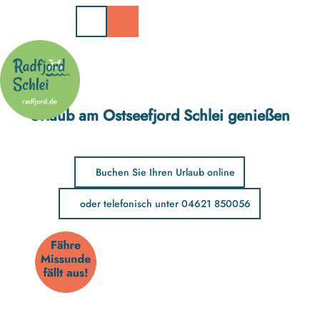
Z
u
m
I
n
h
a
Urlaub am Ostseefjord Schlei genießen
l
t
Buchen Sie Ihren Urlaub online
oder telefonisch unter 04621 850056