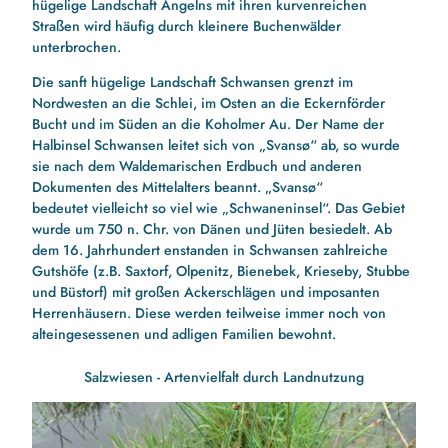
hügelige Landschaft Angelns mit ihren kurvenreichen
Straßen wird häufig durch kleinere Buchenwälder
unterbrochen.
Die sanft hügelige Landschaft
Schwansen
grenzt im
Nordwesten an die Schlei, im Osten an die Eckernförder
Bucht und im Süden an die Koholmer Au. Der Name der
Halbinsel Schwansen leitet sich von „Svansø“ ab, so wurde
sie nach dem Waldemarischen Erdbuch und anderen
Dokumenten des Mittelalters beannt. „Svansø“
bedeutet vielleicht so viel wie „Schwaneninsel“. Das Gebiet
wurde um 750 n. Chr. von Dänen und Jüten besiedelt. Ab
dem 16. Jahrhundert enstanden in Schwansen zahlreiche
Gutshöfe (z.B. Saxtorf, Olpenitz, Bienebek, Krieseby, Stubbe
und Büstorf) mit großen Ackerschlägen und imposanten
Herrenhäusern. Diese werden teilweise immer noch von
alteingesessenen und adligen Familien bewohnt.
Salzwiesen - Artenvielfalt durch Landnutzung