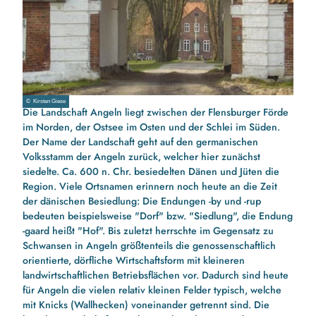
© Kirsten Giese
Die Landschaft
Angeln
liegt zwischen der Flensburger Förde
im Norden, der Ostsee im Osten und der Schlei im Süden.
Der Name der Landschaft geht auf den germanischen
Volksstamm der Angeln zurück, welcher hier zunächst
siedelte. Ca. 600 n. Chr. besiedelten Dänen und Jüten die
Region. Viele Ortsnamen erinnern noch heute an die Zeit
der dänischen Besiedlung: Die Endungen -by und -rup
bedeuten beispielsweise "Dorf" bzw. "Siedlung", die Endung
-gaard heißt "Hof". Bis zuletzt herrschte im Gegensatz zu
Schwansen in Angeln größtenteils die genossenschaftlich
orientierte, dörfliche Wirtschaftsform mit kleineren
landwirtschaftlichen Betriebsflächen vor. Dadurch sind heute
für Angeln die vielen relativ kleinen Felder typisch, welche
mit Knicks (Wallhecken) voneinander getrennt sind. Die