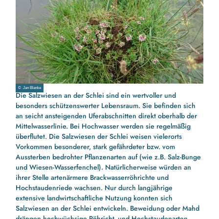
© Jan Blanke
Die Salzwiesen an der Schlei sind ein wertvoller und
besonders schützenswerter Lebensraum. Sie befinden sich
an seicht ansteigenden Uferabschnitten direkt oberhalb der
Mittelwasserlinie. Bei Hochwasser werden sie regelmäßig
überflutet. Die Salzwiesen der Schlei weisen vielerorts
Vorkommen besonderer, stark gefährdeter bzw. vom
Aussterben bedrohter Pflanzenarten auf (wie z.B. Salz-Bunge
und Wiesen-Wasserfenchel). Natürlicherweise würden an
ihrer Stelle artenärmere Brackwasserröhrichte und
Hochstaudenriede wachsen. Nur durch langjährige
extensive landwirtschaftliche Nutzung konnten sich
Salzwiesen an der Schlei entwickeln. Beweidung oder Mahd
drängen hochwüchsige Röhricht- und Hochstaudenarten