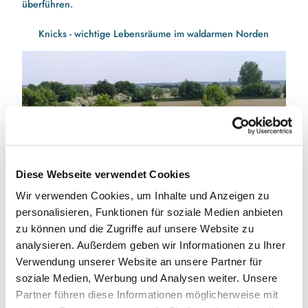
überführen.
Knicks - wichtige Lebensräume im waldarmen Norden
Diese Webseite verwendet Cookies
Wir verwenden Cookies, um Inhalte und Anzeigen zu
© Jan Blanke
personalisieren, Funktionen für soziale Medien anbieten
Knicks (auch Wallhecken genannt) sind wallartige Baum- und
zu können und die Zugriffe auf unsere Website zu
Strauchhecken und prägen vielerorts die Landschaft im
Naturpark Schlei. Bereits vor 200 Jahren von
analysieren. Außerdem geben wir Informationen zu Ihrer
Menschenhand als Einfriedung und Grenzmarkierung
Verwendung unserer Website an unsere Partner für
angelegt, sind sie weit verbreitete, landschaftsprägende
soziale Medien, Werbung und Analysen weiter. Unsere
Elemente unserer Kulturlandschaft. Sie bestehen aus einem
Partner führen diese Informationen möglicherweise mit
ca. 1 m hohen und 2 -3 m breiten Erdwall, der mit Sträuchern