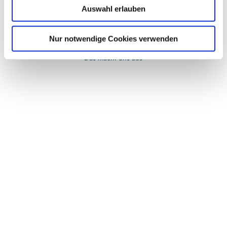
einem Knick bewachsen sind.
Auswahl erlauben
a
h
l
Nur notwendige Cookies verwenden
Das macht uns aus