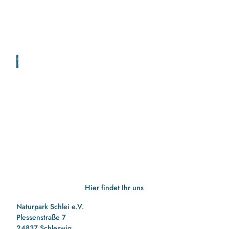
© Kat
hrin E
rbe
Natur- und
Landschaftsführungen
© pex
els.co
m - K
aique
Rocha
Hier findet Ihr uns
Digitale
Themenpfade
Naturpark Schlei e.V.
Plessenstraße 7
24837 Schleswig