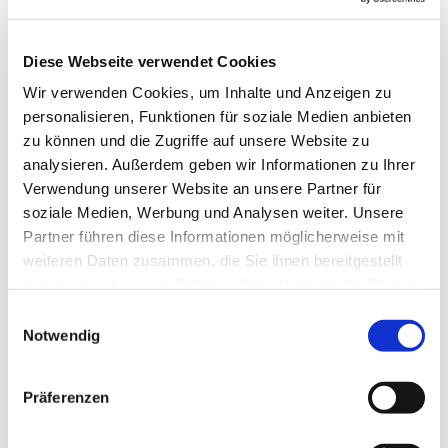
Fasane oder Graugänse.
Mehr dazu
Diese Webseite verwendet Cookies
Wir verwenden Cookies, um Inhalte und Anzeigen zu
Wanderung in Kappeln: Ellenberg Nord
personalisieren, Funktionen für soziale Medien anbieten
zu können und die Zugriffe auf unsere Website zu
Grillplatz in Kappeln
analysieren. Außerdem geben wir Informationen zu Ihrer
Wanderweg von Missunde nach Weseby
Verwendung unserer Website an unsere Partner für
soziale Medien, Werbung und Analysen weiter. Unsere
Schneiderhaken in Lindaukamp
Partner führen diese Informationen möglicherweise mit
weiteren Daten zusammen, die Sie ihnen bereitgestellt
Der Strand am Waldrand: Ulsnisstrand
haben oder die sie im Rahmen Ihrer Nutzung der Dienste
Wanderung von Sieseby nach Bienebek
gesammelt haben.
E
Notwendig
i
Naturschutzgebiet Winningmay-Reesholm
n
w
Panoramablick auf die Ostsee: Booknis
Präferenzen
i
Großes Moor Rußland
l