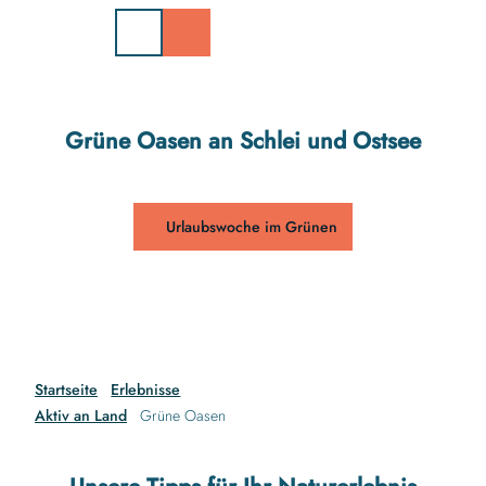
Z
u
m
I
n
h
Grüne Oasen an Schlei und Ostsee
a
l
t
Urlaubswoche im Grünen
Startseite
Erlebnisse
Aktiv an Land
Grüne Oasen