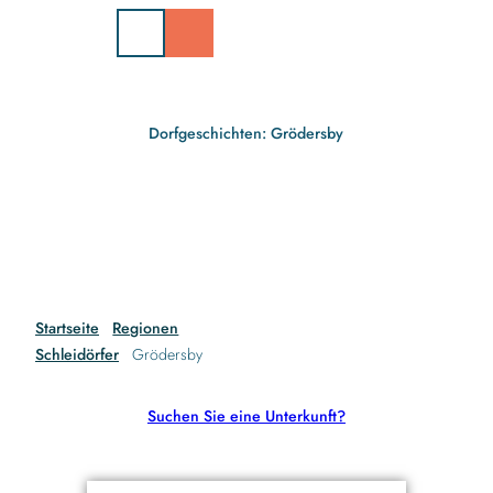
Z
u
m
I
n
h
Dorfgeschichten: Grödersby
a
l
t
Startseite
Regionen
Schleidörfer
Grödersby
Suchen Sie eine Unterkunft?