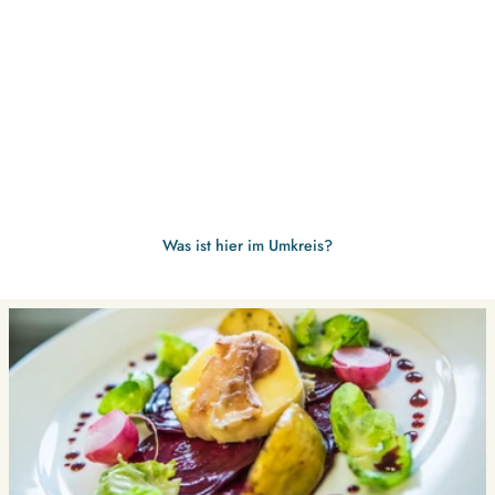
Was ist hier im Umkreis?
D
e
t
a
i
l
s
e