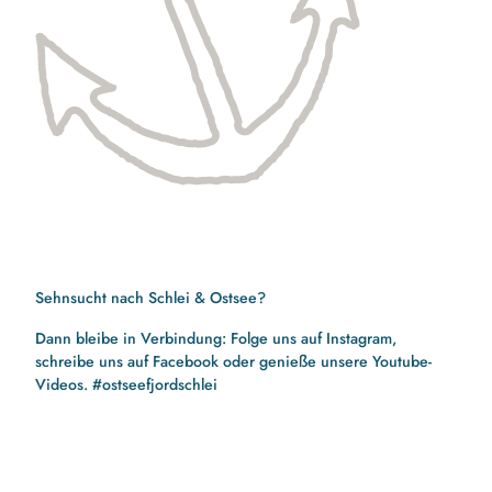
Sehnsucht nach Schlei & Ostsee?
Dann bleibe in Verbindung: Folge uns auf Instagram,
schreibe uns auf Facebook oder genieße unsere Youtube-
Videos. #ostseefjordschlei
F
I
Y
a
n
o
c
s
u