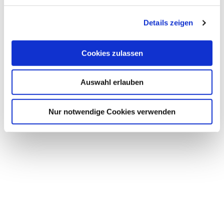
g
Details zeigen
s
a
Informationen & Unterlagen für Vermieter &
Freizeitanbieter
u
Cookies zulassen
s
w
Auswahl erlauben
a
h
l
Nur notwendige Cookies verwenden