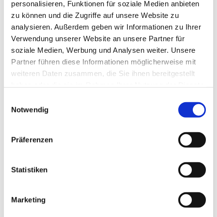
personalisieren, Funktionen für soziale Medien anbieten
Wir freuen uns auf Ihre Nachricht
zu können und die Zugriffe auf unsere Website zu
analysieren. Außerdem geben wir Informationen zu Ihrer
Verwendung unserer Website an unsere Partner für
soziale Medien, Werbung und Analysen weiter. Unsere
Partner führen diese Informationen möglicherweise mit
Vorname
Nachname
(Erforderlich)
weiteren Daten zusammen, die Sie ihnen bereitgestellt
E-Mail
(Erforderlich)
haben oder die sie im Rahmen Ihrer Nutzung der Dienste
Ihre Nachricht
(Erforderlich)
gesammelt haben.
E
Notwendig
i
n
Spam-Test: Was ergibt 1*1 (nicht ausgeschrieben, nur die
w
Zahl)?
(Erforderlich)
Präferenzen
Datenschutz-Check
(Erforderlich)
i
Ja, ich habe die
Datenschutzbestimmungen
zur Kenntnis
l
genommen.
l
Statistiken
i
Absenden
g
Marketing
u
n