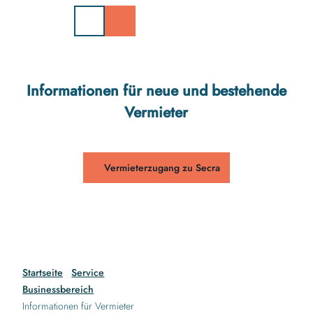
Z
u
m
I
n
h
Informationen für neue und bestehende
a
Vermieter
l
t
Vermieterzugang zu Secra
Startseite
Service
Businessbereich
Informationen für Vermieter