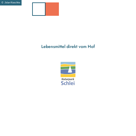
Z
© Jolan Kieschke
u
m
I
n
h
a
Lebensmittel direkt vom Hof
l
t