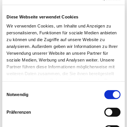
Dein Betrieb ist noch nicht dabei? Dann melde dich bei uns!
Wir planen dich für die nächste Print-Auflage ein.
Diese Webseite verwendet Cookies
Unseren Einkaufsführer gibt es als Broschüre kostenlos bei
uns in der Geschäftsstelle in Schleswig sowie in den
Wir verwenden Cookies, um Inhalte und Anzeigen zu
Touristinformationen in Schleswig und Kappeln.
personalisieren, Funktionen für soziale Medien anbieten
Viel Freude beim Stöbern und Schlemmen im Naturpark
zu können und die Zugriffe auf unsere Website zu
Schlei!
analysieren. Außerdem geben wir Informationen zu Ihrer
Verwendung unserer Website an unsere Partner für
Regionaler Einkaufsführer PDF
soziale Medien, Werbung und Analysen weiter. Unsere
Partner führen diese Informationen möglicherweise mit
weiteren Daten zusammen, die Sie ihnen bereitgestellt
haben oder die sie im Rahmen Ihrer Nutzung der Dienste
gesammelt haben.
E
Einblicke in die Vielfalt der landwirtschaftlichen Erzeugnisse
Notwendig
der Region
i
n
w
Präferenzen
i
l