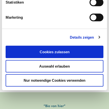
l
Statistiken
i
g
Marketing
u
n
g
Details zeigen
s
a
u
Cookies zulassen
s
w
Auswahl erlauben
a
h
l
Nur notwendige Cookies verwenden
"Bio von hier"