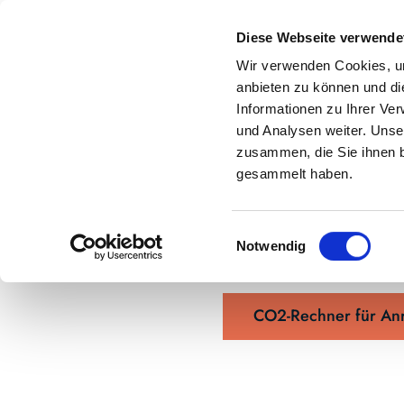
Z
anstaltungskalender
Kontakt
u
Diese Webseite verwende
m
Shop
Karte
Suche
Menü
Buchen
Wir verwenden Cookies, um
I
anbieten zu können und di
n
Informationen zu Ihrer Ve
h
und Analysen weiter. Unse
zusammen, die Sie ihnen b
a
gesammelt haben.
l
Ve
t
E
Notwendig
i
n
w
CO2-Rechner für Anr
i
l
l
i