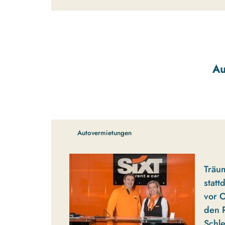
Au
Autovermietungen
Träum
stat
vor O
den 
Schle