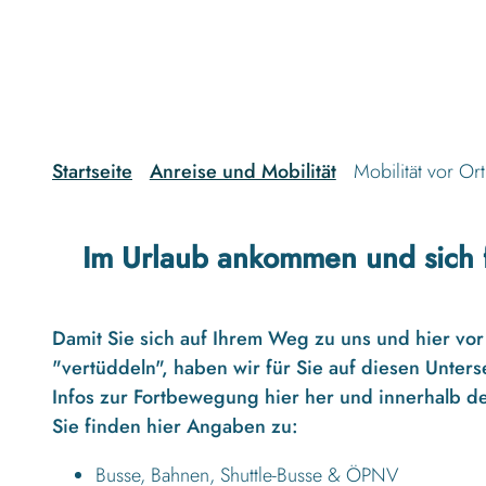
g
u
n
g
s
a
u
Startseite
Anreise und Mobilität
Mobilität vor Ort
s
w
a
Im Urlaub ankommen und sich
h
l
Damit Sie sich auf Ihrem Weg zu uns und hier vor 
"vertüddeln", haben wir für Sie auf diesen Unters
Infos zur Fortbewegung hier her und innerhalb d
Sie finden hier Angaben zu:
Busse, Bahnen, Shuttle-Busse & ÖPNV