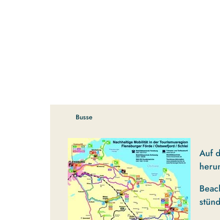
Busse
Auf d
heru
Beach
stünd