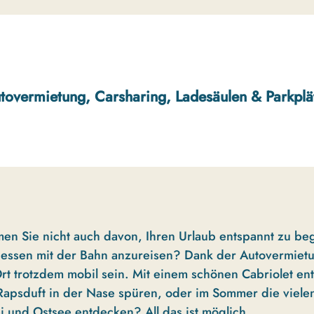
tovermietung, Carsharing, Ladesäulen & Parkplä
en Sie nicht auch davon, Ihren Urlaub entspannt zu be
tdessen mit der Bahn anzureisen? Dank der Autovermiet
rt trotzdem mobil sein. Mit einem schönen Cabriolet en
Rapsduft in der Nase spüren, oder im Sommer die viele
i und Ostsee entdecken? All das ist möglich.