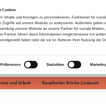
t Cookies
 Inhalte und Anzeigen zu personalisieren, Funktionen für sozia
e Zugriffe auf unsere Website zu analysieren. Außerdem geben w
rwendung unserer Website an unsere Partner für soziale Medien
re Partner führen diese Informationen möglicherweise mit weite
ereitgestellt haben oder die sie im Rahmen Ihrer Nutzung der D
rkehr und Mobilität an Schlei und Ost
Präferenzen
Statistiken
Marketin
eise und Urlaub
Bauarbeiten Brücke Lindaunis