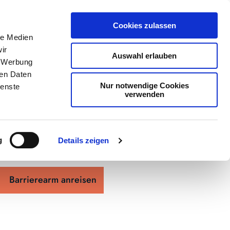
Cookies zulassen
le Medien
ir
Auswahl erlauben
, Werbung
ren Daten
Nur notwendige Cookies
ienste
verwenden
see
g
Details zeigen
Barrierearm anreisen