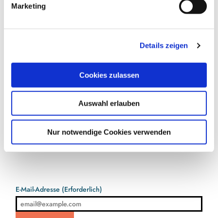
Marketing
u
n
g
Details zeigen
s
a
u
Cookies zulassen
s
w
Auswahl erlauben
a
h
Jetzt für den Newsletter anmelden und
l
Nur notwendige Cookies verwenden
Vorteile sichern
E-Mail-Adresse
(Erforderlich)