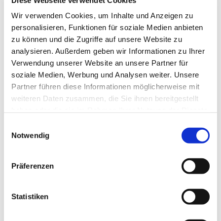
Wir verwenden Cookies, um Inhalte und Anzeigen zu
personalisieren, Funktionen für soziale Medien anbieten
zu können und die Zugriffe auf unsere Website zu
analysieren. Außerdem geben wir Informationen zu Ihrer
Die Mobilitätsthemen an Schlei und Ostsee
Verwendung unserer Website an unsere Partner für
soziale Medien, Werbung und Analysen weiter. Unsere
Partner führen diese Informationen möglicherweise mit
weiteren Daten zusammen, die Sie ihnen bereitgestellt
haben oder die sie im Rahmen Ihrer Nutzung der Dienste
gesammelt haben.
E
Notwendig
i
n
w
Präferenzen
i
l
l
Statistiken
i
g