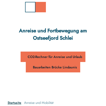
Z
u
m
I
n
h
Anreise und Fortbewegung am
a
Ostseefjord Schlei
l
t
CO2-Rechner für Anreise und Urlaub
Bauarbeiten Brücke Lindaunis
Startseite
Anreise und Mobilität