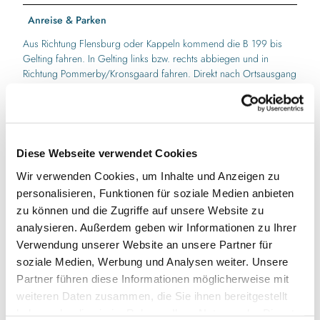
Anreise & Parken
Aus Richtung Flensburg oder Kappeln kommend die B 199 bis
Gelting fahren. In Gelting links bzw. rechts abbiegen und in
Richtung Pommerby/Kronsgaard fahren. Direkt nach Ortsausgang
Pommerby links abbiegen in Richtung Nieby. 3. Abfahrt rechts
der Ausschilderung zum Leuchtturm Falshöft folgen.
Autor:in
Diese Webseite verwendet Cookies
Ostseefjord Schlei GmbH
Wir verwenden Cookies, um Inhalte und Anzeigen zu
Organisation
personalisieren, Funktionen für soziale Medien anbieten
zu können und die Zugriffe auf unsere Website zu
Ostseefjord Schlei GmbH
analysieren. Außerdem geben wir Informationen zu Ihrer
Verwendung unserer Website an unsere Partner für
Lizenz (Stammdaten)
soziale Medien, Werbung und Analysen weiter. Unsere
Amt Geltinger Bucht
Partner führen diese Informationen möglicherweise mit
weiteren Daten zusammen, die Sie ihnen bereitgestellt
haben oder die sie im Rahmen Ihrer Nutzung der Dienste