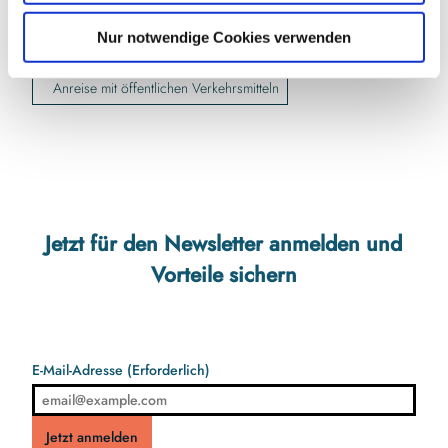
h
Website
l
Nur notwendige Cookies verwenden
Anreise mit dem Auto
Anreise mit öffentlichen Verkehrsmitteln
Jetzt für den Newsletter anmelden und
Vorteile sichern
E-Mail-Adresse
(Erforderlich)
Jetzt anmelden