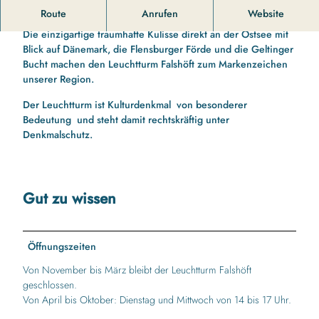
l
Ein kraftvolles Symbol.
Route
Anrufen
Website
s
h
Die einzigartige traumhafte Kulisse direkt an der Ostsee mit
o
Blick auf Dänemark, die Flensburger Förde und die Geltinger
e
Bucht machen den Leuchtturm Falshöft zum Markenzeichen
f
unserer Region.
t
Der Leuchtturm ist Kulturdenkmal von besonderer
-
Bedeutung und steht damit rechtskräftig unter
l
Denkmalschutz.
e
u
c
h
Gut zu wissen
t
t
u
r
Öffnungszeiten
m
Von November bis März bleibt der Leuchtturm Falshöft
.
geschlossen.
j
Von April bis Oktober: Dienstag und Mittwoch von 14 bis 17 Uhr.
p
g