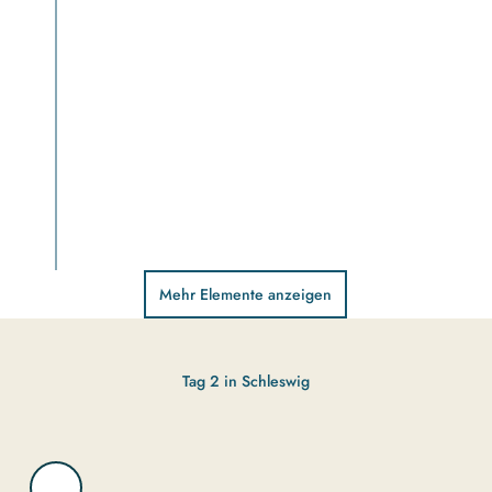
Mehr Elemente anzeigen
© Ost
seefjo
rd Sch
lei G
mbH/
14 Uhr: Das Wikinger Museum Haithabu
Henri
k Mat
zen
Hier können Groß und Klein viel über das Wikingerleben lern
17 Uhr: Kaffee & Kuchen in Odins Gasthaus in Haddeby
Tag 2 in Schleswig
Im hauseigenen Hofladen finden sich tolle, regionale Produkte.