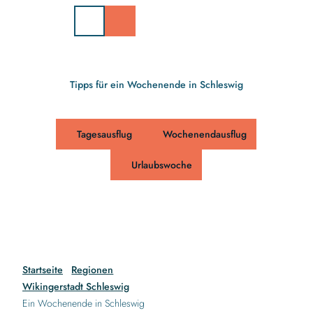
Z
u
m
I
n
h
Tipps für ein Wochenende in Schleswig
a
l
t
Tagesausflug
Wochenendausflug
Urlaubswoche
Startseite
Regionen
Wikingerstadt Schleswig
Ein Wochenende in Schleswig