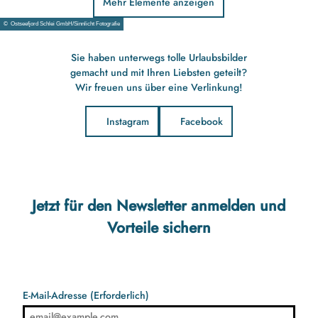
Mehr Elemente anzeigen
© Ostseefjord Schlei GmbH/Sinnlicht Fotografie
14 Uhr: Schleifahrt mit der Wappen von Schleswig
Eine Schifffahrt auf der Schlei ist immer ein tolles Erlebnis.
18 Uhr: Abendessen im Restaurant
Sie haben unterwegs tolle Urlaubsbilder
Wikingerschänke
gemacht und mit Ihren Liebsten geteilt?
Lassen Sie den Tag bei einem leckeren Essen ausklingen.
Wir freuen uns über eine Verlinkung!
Instagram
Facebook
Jetzt für den Newsletter anmelden und
Vorteile sichern
E-Mail-Adresse
(Erforderlich)