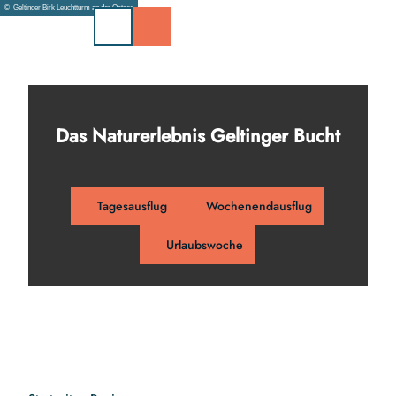
Z
© Geltinger Birk Leuchtturm an der Ostsee
u
m
I
n
h
a
Das Naturerlebnis Geltinger Bucht
l
t
Tagesausflug
Wochenendausflug
Urlaubswoche