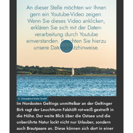
V
i
d
e
o
a
b
s
© Ostseefjord Schlei GmbH
Im Nordosten Geltings unmittelbar an der Geltinger
p
Birk ragt der Leuchtturm Falshöft rot-weiß gestreift in
i
die Höhe. Der weite Blick über die Ostsee und die
e
unberührte Natur lockt nicht nur Urlauber, sondern
l
auch Brautpaare an. Diese können sich dort in einer