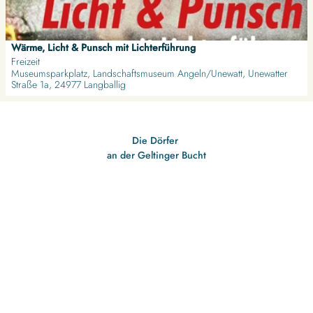
o
'
s
u
ö
e
n
f
i
g
Wärme, Licht & Punsch mit Lichterführung
f
t
e
Freizeit
n
Museumsparkplatz, Landschaftsmuseum Angeln/Unewatt, Unewatter
e
H
Straße 1a, 24977 Langballig
e
'
a
n
W
b
ä
e
r
r
Die Dörfer
m
n
an der Geltinger Bucht
e
i
,
s
L
'
i
ö
c
f
h
f
t
n
&
e
P
n
u
n