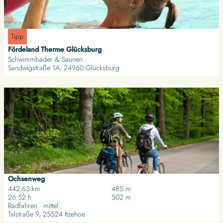
l
o
n
f
s
u
f
e
t
n
i
e
Tipp
e
t
(
Fördeland Therme Glücksburg
n
e
V
Schwimmbäder & Saunen
'
i
Sandwigstraße 1A, 24960 Glücksburg
F
a
ö
J
D
r
u
e
d
t
t
e
l
a
l
a
i
a
n
l
n
d
s
d
i
e
T
c
i
h
a
Ochsenweg
sh-tourismus.de/MOCANOX |
CC-BY
t
e
)
442,63 km
485 m
26:52 h
502 m
e
r
'
Radfahren · mittel
'
m
ö
Talstraße 9, 25524 Itzehoe
O
e
f