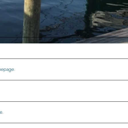
mepage.
e.