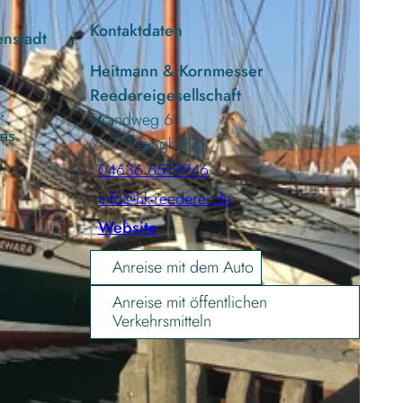
Kontaktdaten
enstadt
Heitmann & Kornmesser
Reedereigesellschaft
.
Strandweg 6
das
24977
Langballig
04636 6519946
info@hk-reederei.de
Website
Anreise mit dem Auto
Anreise mit öffentlichen
Verkehrsmitteln