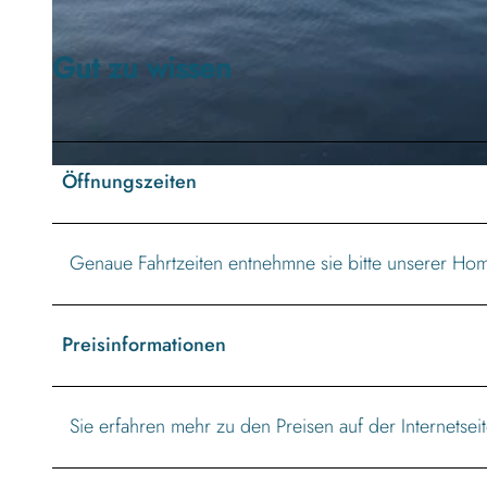
Gut zu wissen
© Heitmann und Kornmesser Reedereigesellschaft |
CC-BY-ND
Öffnungszeiten
© Heitmann und Kornmesser Reedereigesellschaft |
CC-BY-ND
Genaue Fahrtzeiten entnehmne sie bitte unserer Ho
Preisinformationen
Sie erfahren mehr zu den Preisen auf der Internetseit