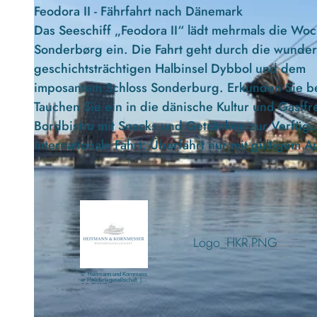
Feodora II - Fährfahrt nach Dänemark
Das Seeschiff „Feodora II“ lädt mehrmals die Woc
Sonderbørg ein. Die Fahrt geht durch die wunde
geschichtsträchtigen Halbinsel Dybbol und dem
imposantem Schloss Sonderburg. Erkunden Sie bei
Tauchen Sie ein in die dänische Kultur und Gastfr
Bordbistro mit Snacks und Getränken zur Verfügun
Internationale Fahrt: Überfahrt nur mit gültigem A
Logo_HKR.PNG
© Heitmann und Kornmess
er Reedereigesellschaft |
CC-BY-ND