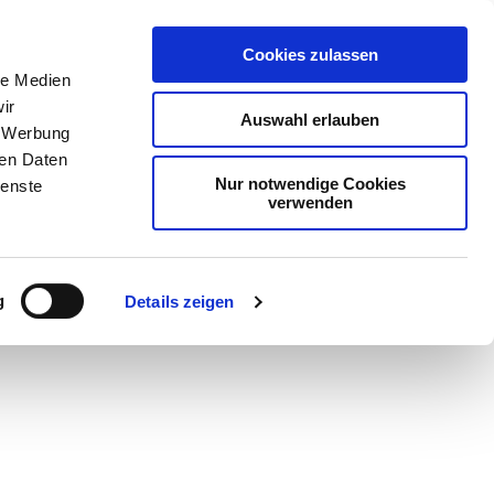
Cookies zulassen
le Medien
ir
Auswahl erlauben
, Werbung
ren Daten
Nur notwendige Cookies
ienste
verwenden
Teilen
PDF
g
Details zeigen