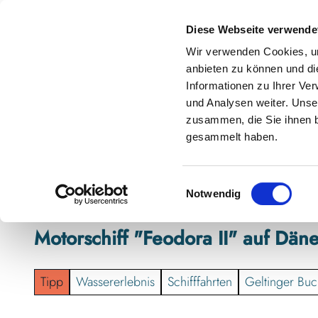
Z
anstaltungskalender
Kontakt
u
Diese Webseite verwende
m
Shop
Karte
Suche
Menü
Buchen
Wir verwenden Cookies, um
I
anbieten zu können und di
n
Informationen zu Ihrer Ve
h
und Analysen weiter. Unse
zusammen, die Sie ihnen b
a
gesammelt haben.
l
t
E
Notwendig
i
n
Motorschiff "Feodora II" auf Dän
w
i
l
Tipp
Wassererlebnis
Schifffahrten
Geltinger Buc
l
i