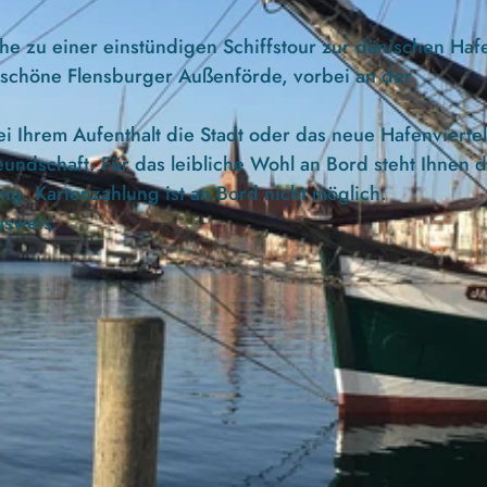
he zu einer einstündigen Schiffstour zur dänischen Haf
rschöne Flensburger Außenförde, vorbei an der
 Ihrem Aufenthalt die Stadt oder das neue Hafenviertel
eundschaft. Für das leibliche Wohl an Bord steht Ihnen 
g. Kartenzahlung ist an Bord nicht möglich.
usweis.