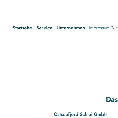
g
u
n
g
s
Startseite
Service
Unternehmen
Impressum & H
a
u
s
w
a
h
l
Das
Ostseefjord Schlei GmbH