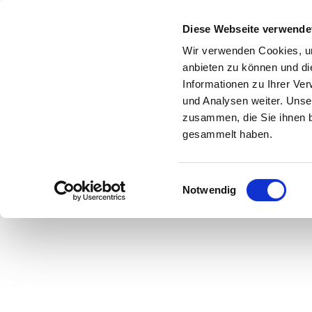
Z
anstaltungskalender
Kontakt
u
Diese Webseite verwende
m
Shop
Karte
Suche
Menü
Buchen
Wir verwenden Cookies, um
I
anbieten zu können und di
n
Informationen zu Ihrer Ve
h
und Analysen weiter. Unse
zusammen, die Sie ihnen b
a
gesammelt haben.
l
t
E
Notwendig
i
n
w
i
l
l
i