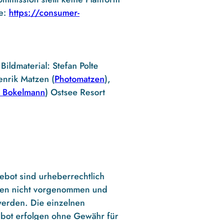
fe:
https://consumer-
ildmaterial: Stefan Polte
enrik Matzen (
Photomatzen
),
r Bokelmann
) Ostsee Resort
bot sind urheberrechtlich
ngen nicht vorgenommen und
werden. Die einzelnen
gebot erfolgen ohne Gewähr für