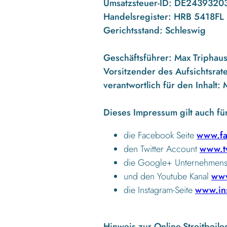
Umsatzsteuer-ID:
DE2439320
Handelsregister:
HRB 5418FL
Gerichtsstand:
Schleswig
Geschäftsführer:
Max Triphau
Vorsitzender des Aufsichtsrate
verantwortlich für den Inhalt:
M
Dieses Impressum gilt auch fü
die Facebook Seite
www.fa
den Twitter Account
www.tw
die Google+ Unternehmens
und den Youtube Kanal
www
die Instagram-Seite
www.ins
Hinweis zur Online-Streitbeil