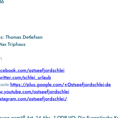
36
s
s:
Thomas Detlefsen
ax Triphaus
r:
cebook.com/ostseefjordschlei
itter.com/schlei_urlaub
seite
https://plus.google.com/+Ostseefjordschlei-de
.youtube.com/ostseefjordschlei
tagram.com/ostseefjordschlei/
egung gemäß Art. 14 Abs. 1 ODR-VO: Die Europäische Kom