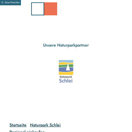
Z
© Jolan Kieschke
u
m
I
n
h
a
Unsere Naturparkpartner
l
t
Startseite
Naturpark Schlei