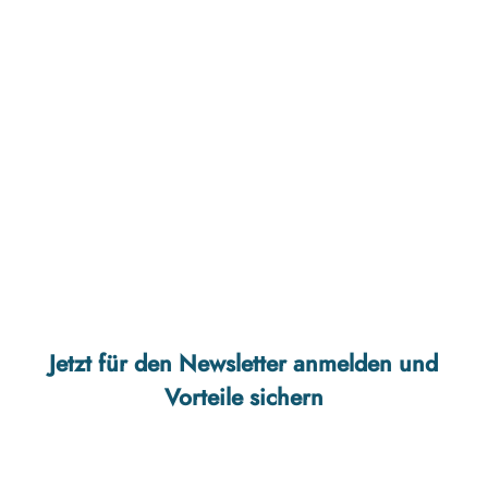
l
t
i
n
g
M
o
l
e
'
ö
f
f
n
e
Jetzt für den Newsletter anmelden und
n
Vorteile sichern