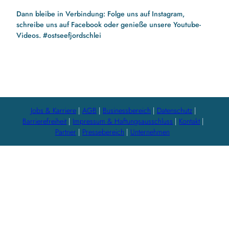
Dann bleibe in Verbindung: Folge uns auf Instagram,
schreibe uns auf Facebook oder genieße unsere Youtube-
Videos. #ostseefjordschlei
F
I
Y
a
n
o
c
s
u
e
t
t
b
a
u
Jobs & Karriere
AGB
Businessbereich
Datenschutz
o
g
b
Barrierefreiheit
Impressum & Haftungsausschluss
Kontakt
o
r
e
Partner
Pressebereich
Unternehmen
k
a
m