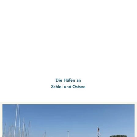
Die Häfen an
Schlei und Ostsee
D
e
t
a
i