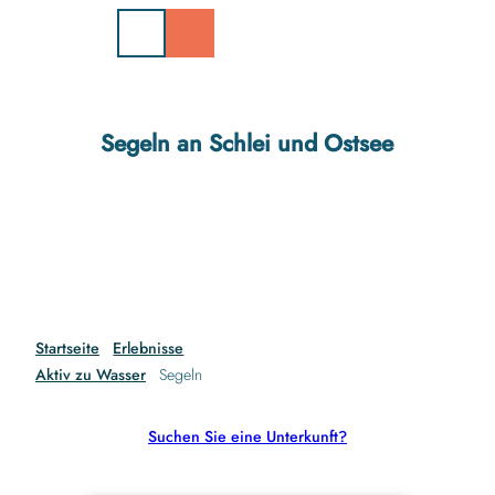
Z
u
m
I
n
h
Segeln an Schlei und Ostsee
a
l
t
Startseite
Erlebnisse
Aktiv zu Wasser
Segeln
Suchen Sie eine Unterkunft?