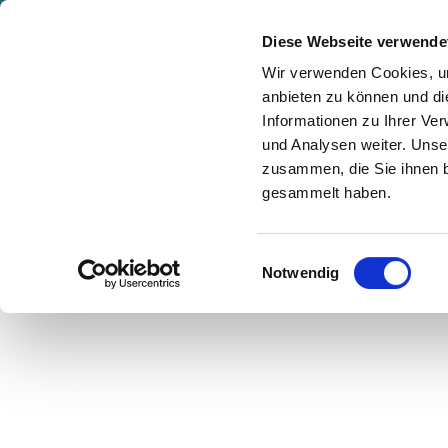
Z
© Jolan Kieschke
anstaltungskalender
Kontakt
u
Diese Webseite verwende
m
Shop
Karte
Suche
Menü
Buchen
Wir verwenden Cookies, um
I
anbieten zu können und di
n
Informationen zu Ihrer Ve
h
und Analysen weiter. Unse
zusammen, die Sie ihnen b
a
gesammelt haben.
l
t
E
Notwendig
i
n
w
i
l
l
i