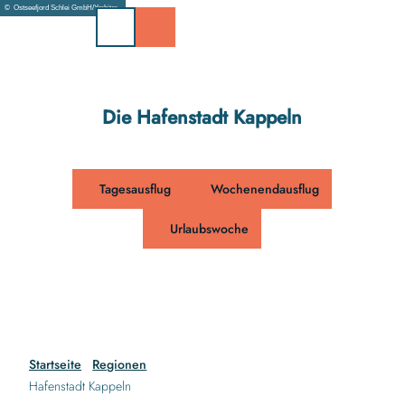
Z
© Ostseefjord Schlei GmbH/Yorbiter
u
m
I
n
h
Die Hafenstadt Kappeln
a
l
t
Tagesausflug
Wochenendausflug
Urlaubswoche
Startseite
Regionen
Hafenstadt Kappeln