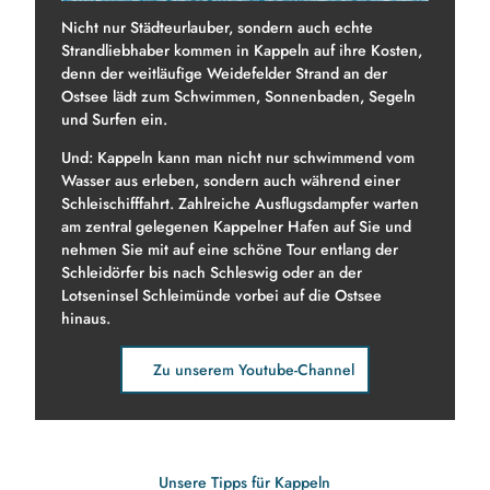
s
e
Nicht nur Städteurlauber, sondern auch echte
l
p
Strandliebhaber kommen in Kappeln auf ihre Kosten,
d
i
denn der weitläufige Weidefelder Strand an der
'
e
Ostsee lädt zum Schwimmen, Sonnenbaden, Segeln
ö
l
und Surfen ein.
f
e
f
Und: Kappeln kann man nicht nur schwimmend vom
n
n
Wasser aus erleben, sondern auch während einer
e
Schleischifffahrt. Zahlreiche Ausflugsdampfer warten
n
am zentral gelegenen Kappelner Hafen auf Sie und
nehmen Sie mit auf eine schöne Tour entlang der
Schleidörfer bis nach Schleswig oder an der
Lotseninsel Schleimünde vorbei auf die Ostsee
hinaus.
Zu unserem Youtube-Channel
Unsere Tipps für Kappeln