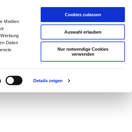
Cookies zulassen
le Medien
ir
Auswahl erlauben
, Werbung
ren Daten
Nur notwendige Cookies
ienste
verwenden
Teilen
PDF
g
Details zeigen