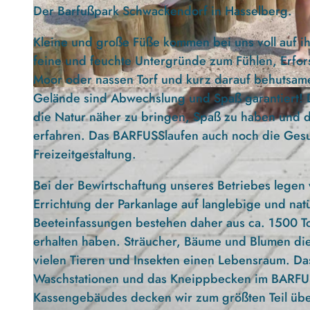
Der Barfußpark Schwackendorf in Hasselberg.
Kleine und große Füße kommen bei uns voll auf ih
feine und feuchte Untergründe zum Fühlen, Erfo
Moor oder nassen Torf und kurz darauf behutsame
Gelände sind Abwechslung und Spaß garantiert!
© BARFUSSpark Schwackendorf |
CC-BY-ND
die Natur näher zu bringen, Spaß zu haben und d
erfahren. Das BARFUSSlaufen auch noch die Gesun
Freizeitgestaltung.
Bei der Bewirtschaftung unseres Betriebes legen 
Errichtung der Parkanlage auf langlebige und nat
Beeteinfassungen bestehen daher aus ca. 1500 T
erhalten haben. Sträucher, Bäume und Blumen die
vielen Tieren und Insekten einen Lebensraum. D
Waschstationen und das Kneippbecken im BARFUS
Kassengebäudes decken wir zum größten Teil über