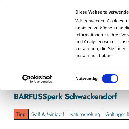
Z
anstaltungskalender
Kontakt
u
Diese Webseite verwende
m
Shop
Karte
Suche
Menü
Buchen
Wir verwenden Cookies, um
I
anbieten zu können und di
n
Informationen zu Ihrer Ve
h
und Analysen weiter. Unse
zusammen, die Sie ihnen b
a
gesammelt haben.
l
t
E
Notwendig
i
n
BARFUSSpark Schwackendorf
w
i
l
Tipp
Golf & Minigolf
Naturerholung
Geltinger 
l
i