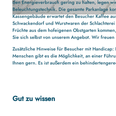
den Energieverbrauch gering zu halten, legen wi
Beleuchtungstechnik. Die gesamte Parkanlage ko
Kassengebäude erwartet den Besucher Kaffee au
© BARFUSSpark Schwackendorf |
CC-BY-ND
Schwackendorf und Wurstwaren der Schlachterei
Früchte aus dem hofeigenen Obstgarten kommen, 
Sie sich selbst von unserem Angebot. Wir freuen 
Zusätzliche Hinweise für Besucher mit Handicap:
Menschen gibt es die Möglichkeit, an einer Führun
Ihnen gern. Es ist außerdem ein behindertenger
Gut zu wissen