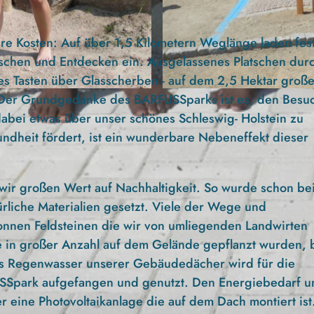
re Kosten: Auf über 1,5 Kilometern Weglänge laden fes
rschen und Entdecken ein. Ausgelassenes Platschen dur
s Tasten über Glasscherben - auf dem 2,5 Hektar groß
 Der Grundgedanke des BARFUSSparks ist es, den Besu
© BARFUSSpark Schwackendorf |
CC-BY-ND
abei etwas über unser schönes Schleswig- Holstein zu
dheit fördert, ist ein wunderbare Nebeneffekt dieser
wir großen Wert auf Nachhaltigkeit. So wurde schon be
ürliche Materialien gesetzt. Viele der Wege und
onnen Feldsteinen die wir von umliegenden Landwirten
 in großer Anzahl auf dem Gelände gepflanzt wurden, 
as Regenwasser unserer Gebäudedächer wird für die
Spark aufgefangen und genutzt. Den Energiebedarf u
 eine Photovoltaikanlage die auf dem Dach montiert is