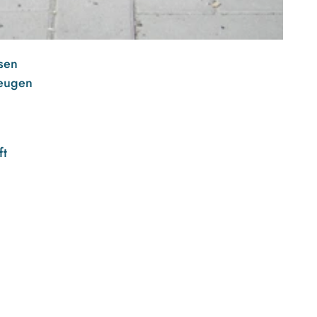
sen
zeugen
ft