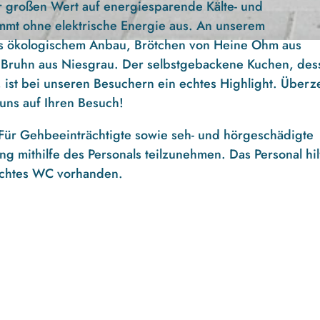
r großen Wert auf energiesparende Kälte- und
mmt ohne elektrische Energie aus. An unserem
s ökologischem Anbau, Brötchen von Heine Ohm aus
 Bruhn aus Niesgrau. Der selbstgebackene Kuchen, des
ist bei unseren Besuchern ein echtes Highlight. Über
uns auf Ihren Besuch!
 Für Gehbeeinträchtigte sowie seh- und hörgeschädigte
g mithilfe des Personals teilzunehmen. Das Personal hil
echtes WC vorhanden.