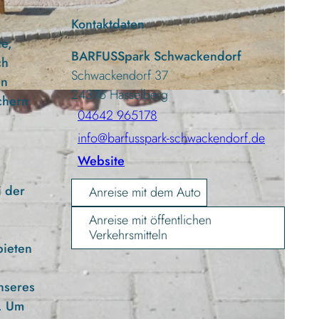
Kontaktdaten
te,
BARFUSSpark Schwackendorf
ch
Schwackendorf 37
en
24376
Hasselberg
chern
04642 965178
info@barfusspark-schwackendorf.de
Website
i der
Anreise mit dem Auto
Anreise mit öffentlichen
Verkehrsmitteln
bieten
nseres
t. Um