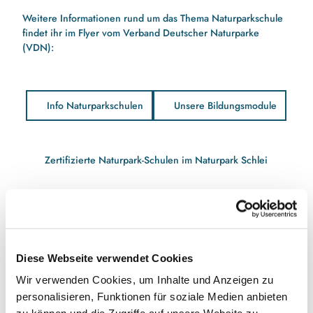
Weitere Informationen rund um das Thema Naturparkschule
findet ihr im Flyer vom Verband Deutscher Naturparke
(VDN):
Info Naturparkschulen
Unsere Bildungsmodule
Zertifizierte Naturpark-Schulen im Naturpark Schlei
Grundschule Fleckeby
Schleischule Rieseby
Gorch-Fock-Schule Kappeln (in Ellenberg und Habertwedt)
Diese Webseite verwendet Cookies
Grundschule Karby
Wir verwenden Cookies, um Inhalte und Anzeigen zu
Boy-Lornsen-Schule (in Tolk und Schaalby)
personalisieren, Funktionen für soziale Medien anbieten