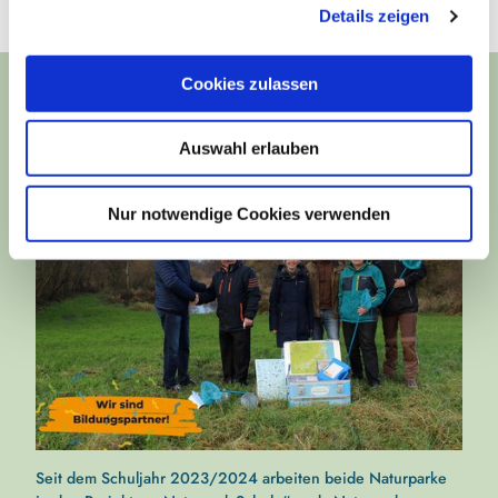
l
Details zeigen
s
e
a
n
u
Cookies zulassen
s
Naturpark Hüttener Berge und Naturpark Schlei sind
w
Bildungspartner
Auswahl erlauben
a
h
l
Nur notwendige Cookies verwenden
Seit dem Schuljahr 2023/2024 arbeiten beide Naturparke