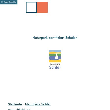
Z
© Jolan Kieschke
u
m
I
n
h
a
Naturpark zertifiziert Schulen
l
t
Startseite
Naturpark Schlei