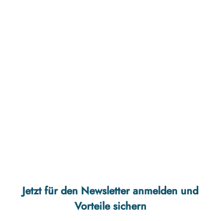
Weidefelder
Strand
Jetzt für den Newsletter anmelden und
Ostseeresort
Olpenitz
Vorteile sichern