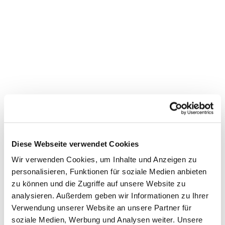
© Ost
seefjo
rd Sch
lei G
mbH/
Bernh
ard Pr
ies
Aal- und
Fischräucherei
Föh
Diese Webseite verwendet Cookies
Wir verwenden Cookies, um Inhalte und Anzeigen zu
personalisieren, Funktionen für soziale Medien anbieten
zu können und die Zugriffe auf unsere Website zu
analysieren. Außerdem geben wir Informationen zu Ihrer
© Ost
seefjo
rd Sch
Verwendung unserer Website an unsere Partner für
lei/Joh
anna
Thuro
soziale Medien, Werbung und Analysen weiter. Unsere
w