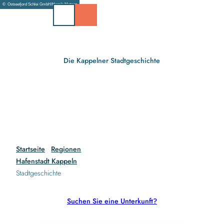
Z
© Ostseefjord Schlei GmbH/Henrik Matzen
u
m
I
n
h
Die Kappelner Stadtgeschichte
a
l
t
Startseite
Regionen
Hafenstadt Kappeln
Stadtgeschichte
Suchen Sie eine Unterkunft?