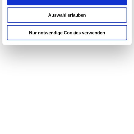
s
w
Auswahl erlauben
a
h
l
Nur notwendige Cookies verwenden
Kunsthaus
Kappeln