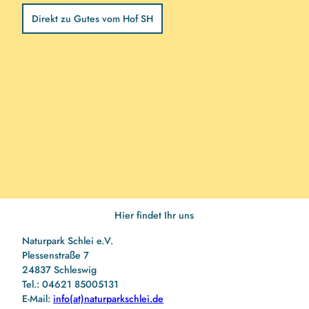
Die I
Direkt zu Gutes vom Hof SH
Biob
biete
regi
könn
per O
eure
was 
Di
Hier findet Ihr uns
Naturpark Schlei e.V.
Plessenstraße 7
24837 Schleswig
Tel.: 04621 85005131
E-Mail:
info(at)naturparkschlei.de