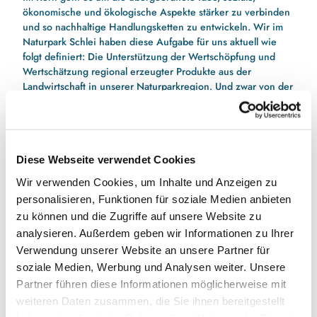
ökonomische und ökologische Aspekte stärker zu verbinden
und so nachhaltige Handlungsketten zu entwickeln.
Wir im
Naturpark Schlei haben diese Aufgabe für uns aktuell wie
folgt definiert: Die Unterstützung der Wertschöpfung und
Wertschätzung regional erzeugter Produkte aus der
Landwirtschaft in unserer Naturparkregion.
Und zwar von der
Erzeugung über die Verarbeitung und die Vermarktung.
Dabei stehen wir noch ganz am Anfang, sehen diese
Aufgabe jedoch als einen von mehreren Schlüsselfaktoren
zum Erhalt und Entwicklung unserer
Kulturlandschaft
rund um
Diese Webseite verwendet Cookies
die Schlei an.
Wir verwenden Cookies, um Inhalte und Anzeigen zu
Hintergrund: Die Schaffung regionaler Absatzmärkte
personalisieren, Funktionen für soziale Medien anbieten
beispielsweise über den Tourismussektor oder die
Gastronomie kann die Wirtschaftlichkeit landwirtschaftlicher
zu können und die Zugriffe auf unsere Website zu
Betriebe verbessern und Produktionsschwerpunkte
analysieren. Außerdem geben wir Informationen zu Ihrer
verändern. Das hilft langfristig bei der Etablierung einer
Verwendung unserer Website an unsere Partner für
nachhaltigeren Landnutzung und unterstützt den Erhalt einer
soziale Medien, Werbung und Analysen weiter. Unsere
vielfältigen und intakten Kulturlandschaft. Gleichzeitig wird
Partner führen diese Informationen möglicherweise mit
dadurch die regionale Identität gestärkt und bei den
weiteren Daten zusammen, die Sie ihnen bereitgestellt
Endverbrauchern ein Bewusstsein für ein nachhaltigeres