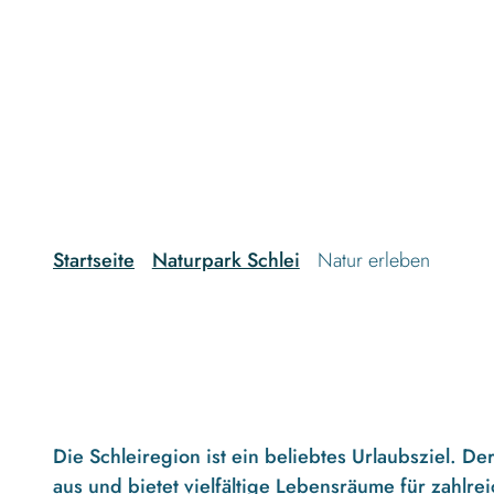
g
u
n
g
s
a
u
s
w
a
Startseite
Naturpark Schlei
Natur erleben
h
l
Die Schleiregion ist ein beliebtes Urlaubsziel. D
aus und bietet vielfältige Lebensräume für zahlr