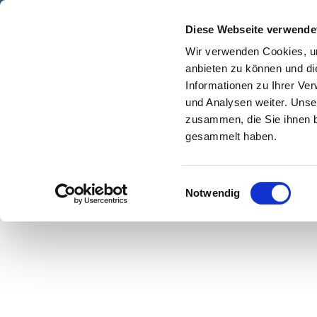
Z
© Henrik Matzen
anstaltungskalender
Kontakt
u
Diese Webseite verwende
m
Shop
Karte
Suche
Menü
Buchen
Wir verwenden Cookies, um
I
anbieten zu können und di
n
Informationen zu Ihrer Ve
h
und Analysen weiter. Unse
zusammen, die Sie ihnen b
a
gesammelt haben.
l
t
E
Notwendig
i
n
w
i
l
l
i