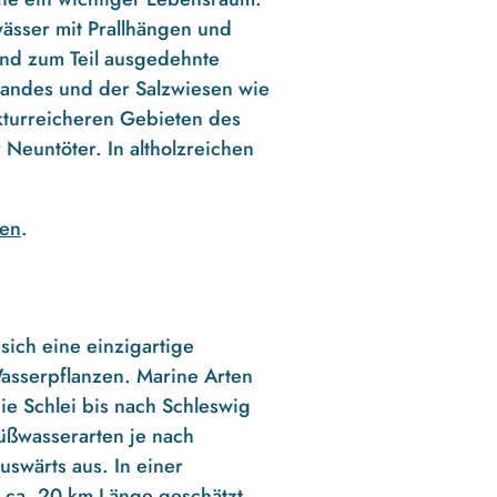
ässer mit Prallhängen und
ind zum Teil ausgedehnte
landes und der Salzwiesen wie
kturreicheren Gebieten des
euntöter. In altholzreichen
ten
.
sich eine einzigartige
asserpflanzen. Marine Arten
ie Schlei bis nach Schleswig
Süßwasserarten je nach
uswärts aus. In einer
 ca. 20 km Länge geschätzt