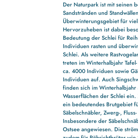
Der Naturpark ist mit seinen 
Sandstränden und Standwällen
Überwinterungsgebiet für vie
Hervorzuheben ist dabei beson
Bedeutung der Schlei für Rei
Individuen rasten und überwin
Schlei. Als weitere Rastvogel
treten im Winterhalbjahr Tafel-
ca. 4000 Individuen sowie Gä
Individuen auf. Auch Singsc
finden sich im Winterhalbjahr
Wasserflächen der Schlei ein. 
ein bedeutendes Brutgebiet f
Säbelschnäbler, Zwerg-, Flus
Insbesondere der Säbelschnäbl
Ostsee angewiesen. Die ström
zudem für Röhrichtbrüter wie