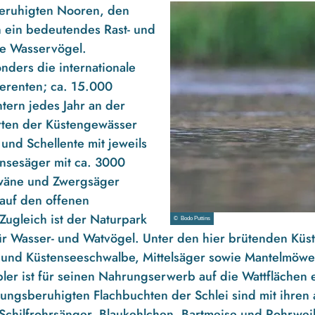
beruhigten Nooren, den
 ein bedeutendes Rast- und
le Wasservögel.
ders die internationale
herenten; ca. 15.000
tern jedes Jahr an der
arten der Küstengewässer
 und Schellente mit jeweils
nsesäger mit ca. 3000
hwäne und Zwergsäger
 auf den offenen
Zugleich ist der Naturpark
© Bodo Puttins
ür Wasser- und Watvögel. Unter den hier brütenden Küs
s- und Küstenseeschwalbe, Mittelsäger sowie Mantelmö
er ist für seinen Nahrungserwerb auf die Wattflächen e
ungsberuhigten Flachbuchten der Schlei sind mit ihren
 Schilfrohrsänger, Blaukehlchen, Bartmeise und Rohrwei