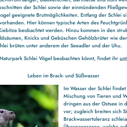
schnitten der Schlei sowie der einmündenden Fließgew
ogel geeignete Brutmöglichkeiten. Entlang der Schlei s
orhanden. Hier können typische Arten des Feuchtgrün
Kiebitze beobachtet werden. Hinzu kommen in den stru
ldsäumen, Knicks und Gebüschen Gehölzbrüter wie der N
lei brüten unter anderem der Seeadler und der Uhu.
Naturpark Schlei Vögel beobachten könnt, findet ihr
un
Leben im Brack- und Süßwasser
Im Wasser der Schlei findet 
Mischung von Tieren und W
dringen aus der Ostsee in d
vor; zugleich breiten sich 
Brackwassertoleranz schleia
Übergangszone, welche auf