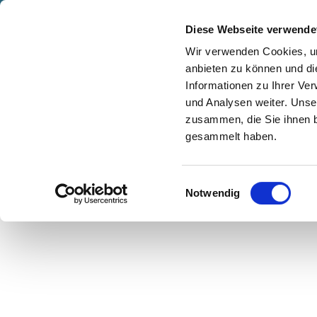
Z
© Henrik Matzen
anstaltungskalender
Kontakt
u
Diese Webseite verwende
m
Shop
Karte
Suche
Menü
Buchen
Wir verwenden Cookies, um
I
anbieten zu können und di
n
Informationen zu Ihrer Ve
h
und Analysen weiter. Unse
zusammen, die Sie ihnen b
a
gesammelt haben.
l
t
E
Notwendig
i
n
w
i
l
l
i