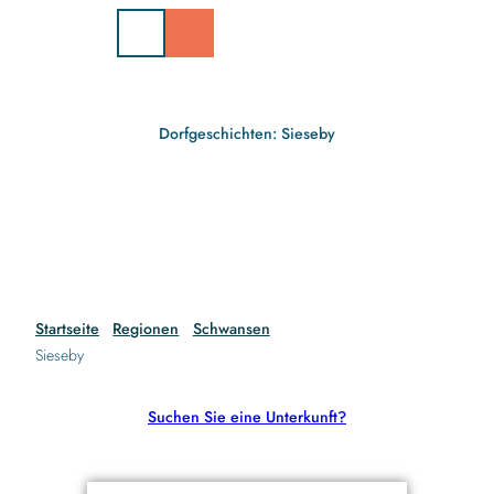
Z
u
m
I
n
h
Dorfgeschichten: Sieseby
a
l
t
Startseite
Regionen
Schwansen
Sieseby
Suchen Sie eine Unterkunft?