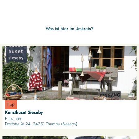
Was ist hier im Umkreis?
D
e
t
a
i
l
s
e
i
Kunsthuset Sieseby |
CC-BY-SA
Tipp
t
Kunsthuset Sieseby
e
Einkaufen
'
Dorfstraße 24, 24351 Thumby (Sieseby)
K
u