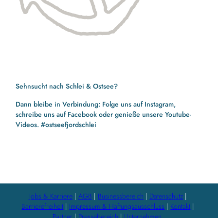
Sehnsucht nach Schlei & Ostsee?
Dann bleibe in Verbindung: Folge uns auf Instagram,
schreibe uns auf Facebook oder genieße unsere Youtube-
Videos. #ostseefjordschlei
F
I
Y
a
n
o
c
s
u
e
t
t
b
a
u
Jobs & Karriere
AGB
Businessbereich
Datenschutz
o
g
b
Barrierefreiheit
Impressum & Haftungsausschluss
Kontakt
o
r
e
Partner
Pressebereich
Unternehmen