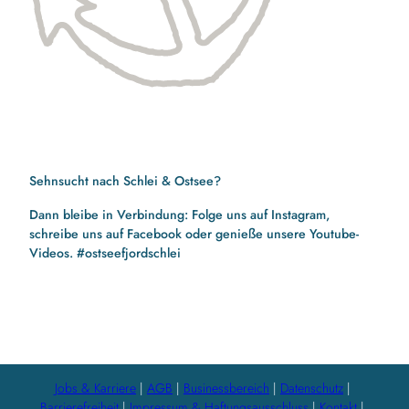
Sehnsucht nach Schlei & Ostsee?
Dann bleibe in Verbindung: Folge uns auf Instagram,
schreibe uns auf Facebook oder genieße unsere Youtube-
Videos. #ostseefjordschlei
F
I
Y
a
n
o
c
s
u
e
t
t
b
a
u
Jobs & Karriere
AGB
Businessbereich
Datenschutz
o
g
b
Barrierefreiheit
Impressum & Haftungsausschluss
Kontakt