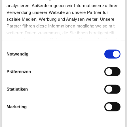
analysieren. Außerdem geben wir Informationen zu Ihrer
Verwendung unserer Website an unsere Partner für
In der Nähe
Auf der Karte anschauen
soziale Medien, Werbung und Analysen weiter. Unsere
Partner führen diese Informationen möglicherweise mit
weiteren Daten zusammen, die Sie ihnen bereitgestellt
Veranstaltung
haben oder die sie im Rahmen Ihrer Nutzung der Dienste
gesammelt haben.
E
Sehenswertes
Notwendig
i
n
w
Präferenzen
Kontaktdaten
i
l
Vorm Deich 2
l
Statistiken
24376
Kappeln
i
Anreise mit dem Auto
g
Marketing
Anreise mit öffentlichen Verkehrsmitteln
u
n
g