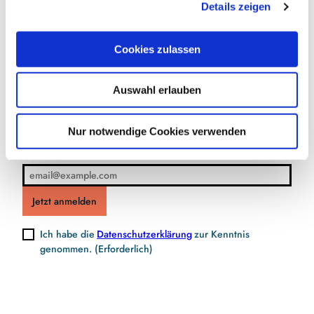
Details zeigen
s
a
u
Cookies zulassen
s
Jetzt für den Newsletter anmelden und
w
Vorteile sichern
Auswahl erlauben
a
h
l
Nur notwendige Cookies verwenden
E-Mail-Adresse
(Erforderlich)
Jetzt anmelden
Ich habe die
Datenschutzerklärung
zur Kenntnis
genommen.
(Erforderlich)