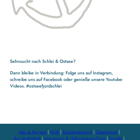
Sehnsucht nach Schlei & Ostsee?
Dann bleibe in Verbindung: Folge uns auf Instagram,
schreibe uns auf Facebook oder genieße unsere Youtube-
Videos. #ostseefjordschlei
F
I
Y
a
n
o
c
s
u
e
t
t
b
a
u
Jobs & Karriere
AGB
Businessbereich
Datenschutz
o
g
b
Barrierefreiheit
Impressum & Haftungsausschluss
Kontakt