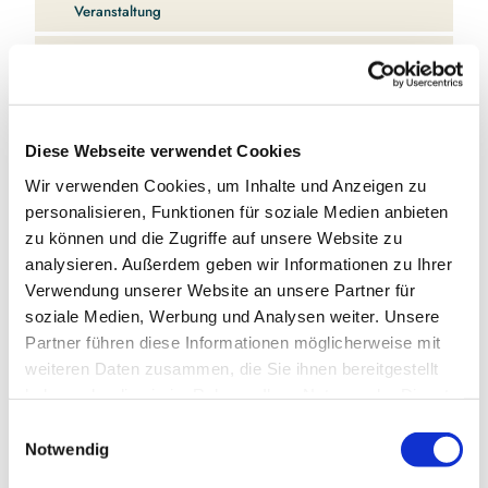
Veranstaltung
.
j
Sehenswertes
p
g
Touren
Diese Webseite verwendet Cookies
Wir verwenden Cookies, um Inhalte und Anzeigen zu
Kontaktdaten
personalisieren, Funktionen für soziale Medien anbieten
Yachthafen Damp
zu können und die Zugriffe auf unsere Website zu
Zum Yachthafen
analysieren. Außerdem geben wir Informationen zu Ihrer
24351
Damp
Verwendung unserer Website an unsere Partner für
04352 808539
soziale Medien, Werbung und Analysen weiter. Unsere
hafenmeister@damp.de
Partner führen diese Informationen möglicherweise mit
weiteren Daten zusammen, die Sie ihnen bereitgestellt
Anreise mit dem Auto
haben oder die sie im Rahmen Ihrer Nutzung der Dienste
Anreise mit öffentlichen Verkehrsmitteln
gesammelt haben.
E
Notwendig
i
n