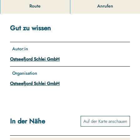
g
Der Yachthafen in Damp.
Route
Anrufen
e
l
b
Gut zu wissen
o
o
t
-
Autor:in
a
Ostseefjord Schlei GmbH
u
f
Organisation
-
d
Ostseefjord Schlei GmbH
e
r
-
o
s
In der Nähe
t
Auf der Karte anschauen
s
e
e