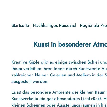
g
u
n
g
s
Startseite
Nachhaltiges Reiseziel
Regionale Pro
a
u
s
Kunst in besonderer Atm
w
a
h
Kreative Köpfe gibt es einige zwischen Schlei un
l
Ihnen verleihen ihren Ideen durch Kunstwerke Au
zahlreichen kleinen Galerien und Ateliers in der 
ausgestellt werden.
Es ist das besondere Ambiente der kleinen Räuml
Kunstwerke in ein ganz besonderes Licht rückt. Hi
kleinen Scheunen oder Ausstellungsräumen in his