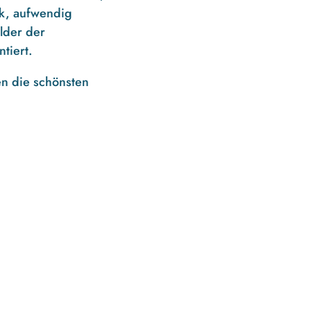
ik, aufwendig
lder der
tiert.
fen die schönsten