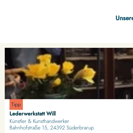
Unsere
D
e
t
a
i
l
s
Tipp
e
Lederwerkstatt Will
i
Künstler & Kunsthandwerker
t
Bahnhofstraße 15, 24392 Süderbrarup
e