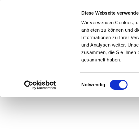
Z
anstaltungskalender
Kontakt
u
Diese Webseite verwende
m
Shop
Karte
Suche
Menü
Buchen
Wir verwenden Cookies, um
I
anbieten zu können und di
n
Informationen zu Ihrer Ve
h
und Analysen weiter. Unse
zusammen, die Sie ihnen b
a
gesammelt haben.
l
t
E
Notwendig
i
n
w
i
l
l
i