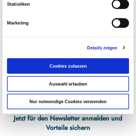
Keramik Prinzhorn/Schmuckgestaltung Vogt auf dem Alten
l
Statistiken
Ohlsen Hof
i
Klein Brebel 5
g
24392
Brebel
Marketing
u
0163 9059120
n
imkeprinzhorn@posteo.de
g
Details zeigen
Website
s
a
Anreise mit dem Auto
u
Cookies zulassen
s
Anreise mit öffentlichen Verkehrsmitteln
w
Auswahl erlauben
a
h
l
Nur notwendige Cookies verwenden
Jetzt für den Newsletter anmelden und
Vorteile sichern