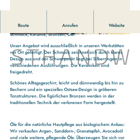
Das Kunsthandwerkerhaus "Keramik Prinzhorn" in Brebel.
Route
Anrufen
Website
Schmuck, Keramik, Bronzen, Öle:
k
k
e
e
Unser Angebot wird ausschließlich in unseren Werkstätten
r
r
vor Ort gefertigt. Der Schmuck zeichnet sich durch klares
a
a
Design aus und der Schwerpunkt liegt bei Silberringen in
m
m
verschiedenen Ausführungen. Die Keramiken sind
k
i
i
freigedreht.
e
k
k
r
Schönes Alltagsgeschirr, leicht und dünnwandig bis hin zu
-
-
a
Bechern und ein spezielles Ostsee-Design in gröberen
p
p
m
Tonstrukturen. Die figürlichen Bronzen werden in der
r
r
i
traditionellen Technik der verlorenen Form hergestellt.
i
i
k
n
n
-
z
z
p
h
h
Öle für die natürliche Hautpflege aus biologischem Anbau:
r
o
o
Wir verkaufen Argan-, Sanddorn-, Granatapfel-, Avocadoöl
i
r
r
und viele weitere, pflegende Öle. Überzeugen Sie sich vor