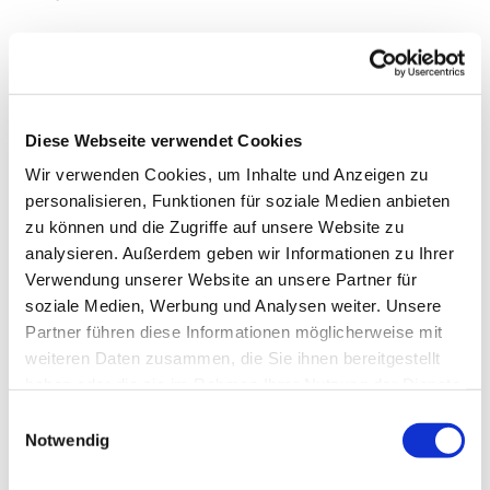
Autor:in
Ostseefjord Schlei GmbH
Diese Webseite verwendet Cookies
Organisation
Wir verwenden Cookies, um Inhalte und Anzeigen zu
Ostseefjord Schlei GmbH
personalisieren, Funktionen für soziale Medien anbieten
zu können und die Zugriffe auf unsere Website zu
Lizenz (Stammdaten)
analysieren. Außerdem geben wir Informationen zu Ihrer
Ostseefjord Schlei GmbH
Verwendung unserer Website an unsere Partner für
soziale Medien, Werbung und Analysen weiter. Unsere
Partner führen diese Informationen möglicherweise mit
weiteren Daten zusammen, die Sie ihnen bereitgestellt
haben oder die sie im Rahmen Ihrer Nutzung der Dienste
gesammelt haben.
E
Notwendig
i
In der Nähe
Auf der Karte anschauen
n