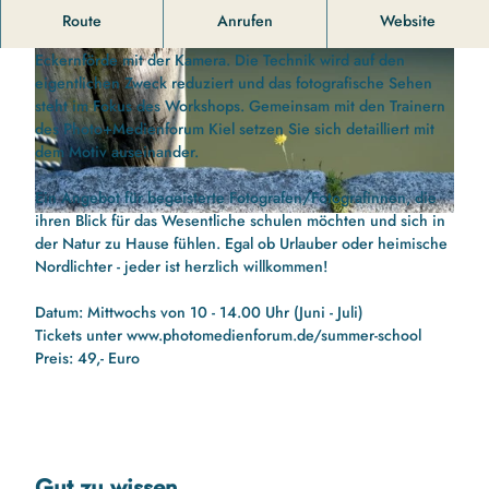
Fototour in Eckernförde
Route
Anrufen
Website
Während dieser Fototour entdecken Sie den Hafen von
Eckernförde mit der Kamera. Die Technik wird auf den
eigentlichen Zweck reduziert und das fotografische Sehen
steht im Fokus des Workshops. Gemeinsam mit den Trainern
des Photo+Medienforum Kiel setzen Sie sich detailliert mit
dem Motiv auseinander.
© Fototour in Eckernförde |
CC-BY-SA
Ein Angebot für begeisterte Fotografen/Fotografinnen, die
ihren Blick für das Wesentliche schulen möchten und sich in
© Fototour in Eckernförde |
CC-BY-SA
der Natur zu Hause fühlen. Egal ob Urlauber oder heimische
Nordlichter - jeder ist herzlich willkommen!
Datum: Mittwochs von 10 - 14.00 Uhr (Juni - Juli)
Tickets unter www.photomedienforum.de/summer-school
Preis: 49,- Euro
Gut zu wissen