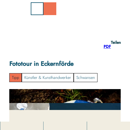
Z
u
m
I
n
h
a
Teilen
l
PDF
t
Fototour in Eckernförde
Tipp
Künstler & Kunsthandwerker
Schwansen