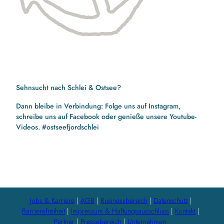
Sehnsucht nach Schlei & Ostsee?
Dann bleibe in Verbindung: Folge uns auf Instagram,
schreibe uns auf Facebook oder genieße unsere Youtube-
Videos. #ostseefjordschlei
F
I
Y
a
n
o
c
s
u
e
t
t
b
a
u
Jobs & Karriere
AGB
Businessbereich
Datenschutz
o
g
b
Barrierefreiheit
Impressum & Haftungsausschluss
Kontakt
o
r
e
Partner
Pressebereich
Unternehmen