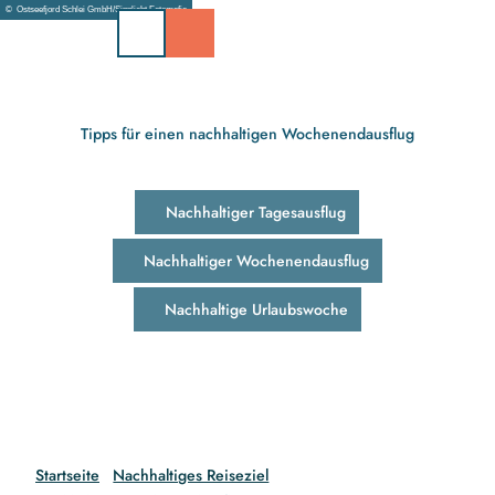
Z
© Ostseefjord Schlei GmbH/Sinnlicht Fotografie
u
m
I
n
h
Tipps für einen nachhaltigen Wochenendausflug
a
l
t
Nachhaltiger Tagesausflug
Nachhaltiger Wochenendausflug
Nachhaltige Urlaubswoche
Startseite
Nachhaltiges Reiseziel