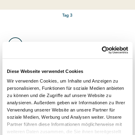
e_MO
CAN
OX
12 Uhr: Den Naturpark Schlei auf dem Wasser erkunden
Tag 3
Mit Event Nature die Region von der Wasserseite aus kennenl
Diese Webseite verwendet Cookies
Wir verwenden Cookies, um Inhalte und Anzeigen zu
personalisieren, Funktionen für soziale Medien anbieten
zu können und die Zugriffe auf unsere Website zu
analysieren. Außerdem geben wir Informationen zu Ihrer
Verwendung unserer Website an unsere Partner für
soziale Medien, Werbung und Analysen weiter. Unsere
Partner führen diese Informationen möglicherweise mit
weiteren Daten zusammen, die Sie ihnen bereitgestellt