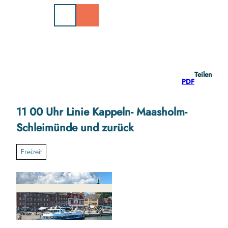
Z
u
m
I
n
h
a
Teilen
l
PDF
t
11 00 Uhr Linie Kappeln- Maasholm-
Schleimünde und zurück
Freizeit