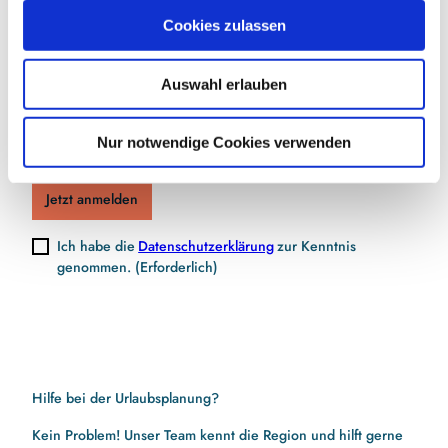
Jetzt für den Newsletter anmelden und
u
Cookies zulassen
Vorteile sichern
s
w
Auswahl erlauben
a
h
E-Mail-Adresse
(Erforderlich)
l
Nur notwendige Cookies verwenden
Jetzt anmelden
Ich habe die
Datenschutzerklärung
zur Kenntnis
genommen.
(Erforderlich)
Hilfe bei der Urlaubsplanung?
Kein Problem! Unser Team kennt die Region und hilft gerne