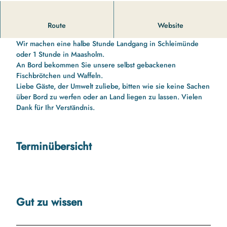
11 00 Uhr bis 13 10 Uhr Schleifahrt nach Schleimünde
Route
Website
Schleifahrt nach Schleimünde
Wir machen eine halbe Stunde Landgang in Schleimünde
oder 1 Stunde in Maasholm.
An Bord bekommen Sie unsere selbst gebackenen
Fischbrötchen und Waffeln.
Liebe Gäste, der Umwelt zuliebe, bitten wie sie keine Sachen
über Bord zu werfen oder an Land liegen zu lassen. Vielen
Dank für Ihr Verständnis.
Terminübersicht
Gut zu wissen