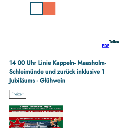
Z
u
m
I
n
h
a
Teilen
l
PDF
t
14 00 Uhr Linie Kappeln- Maasholm-
Schleimünde und zurück inklusive 1
Jubiläums - Glühwein
Freizeit