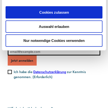
a
u
Jetzt für den Newsletter anmelden und
Cookies zulassen
s
Vorteile sichern
w
Auswahl erlauben
a
h
l
Nur notwendige Cookies verwenden
E-Mail-Adresse
(Erforderlich)
Jetzt anmelden
Ich habe die
Datenschutzerklärung
zur Kenntnis
genommen.
(Erforderlich)