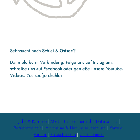
Sehnsucht nach Schlei & Ostsee?
Dann bleibe in Verbindung: Folge uns auf Instagram,
schreibe uns auf Facebook oder genieße unsere Youtube-
Videos. #ostseefjordschlei
F
I
Y
a
n
o
c
s
u
e
t
t
b
a
u
Jobs & Karriere
AGB
Businessbereich
Datenschutz
o
g
b
Barrierefreiheit
Impressum & Haftungsausschluss
Kontakt
o
r
e
Partner
Pressebereich
Unternehmen
k
a