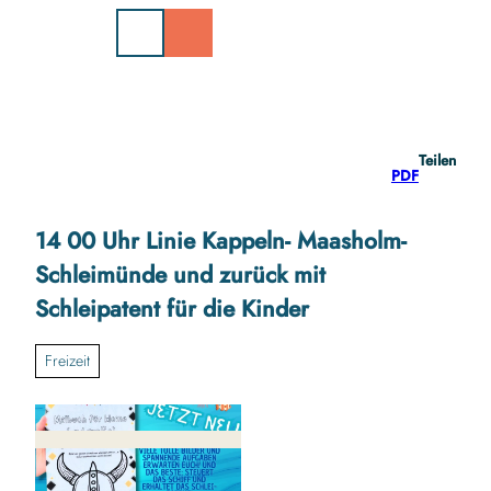
Z
u
m
I
n
h
a
Teilen
l
PDF
t
14 00 Uhr Linie Kappeln- Maasholm-
Schleimünde und zurück mit
Schleipatent für die Kinder
Freizeit