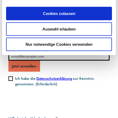
a
u
Jetzt für den Newsletter anmelden und
Cookies zulassen
s
Vorteile sichern
w
Auswahl erlauben
a
h
l
Nur notwendige Cookies verwenden
E-Mail-Adresse
(Erforderlich)
Jetzt anmelden
Ich habe die
Datenschutzerklärung
zur Kenntnis
genommen.
(Erforderlich)