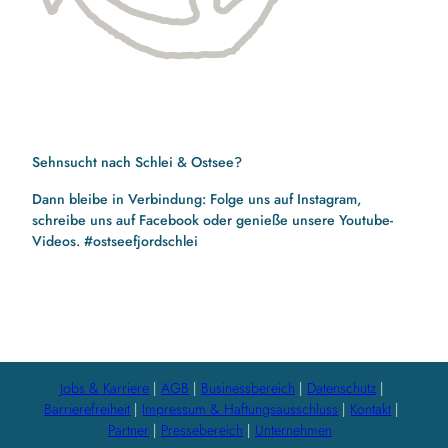
Sehnsucht nach Schlei & Ostsee?
Dann bleibe in Verbindung: Folge uns auf Instagram,
schreibe uns auf Facebook oder genieße unsere Youtube-
Videos. #ostseefjordschlei
F
I
Y
a
n
o
c
s
u
e
t
t
b
a
u
Jobs & Karriere
AGB
Businessbereich
Datenschutz
o
g
b
Barrierefreiheit
Impressum & Haftungsausschluss
Kontakt
o
r
e
Partner
Pressebereich
Unternehmen
k
a