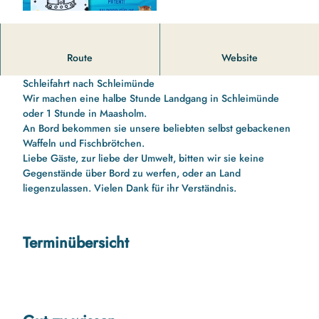
14 00 Uhr bis 16 10 Uhr Schleifahrt nach Schleimünde und
Route
Website
zurück mit Schleipatent für die Kinder
Schleifahrt nach Schleimünde
Wir machen eine halbe Stunde Landgang in Schleimünde
oder 1 Stunde in Maasholm.
An Bord bekommen sie unsere beliebten selbst gebackenen
Waffeln und Fischbrötchen.
Liebe Gäste, zur liebe der Umwelt, bitten wir sie keine
Gegenstände über Bord zu werfen, oder an Land
liegenzulassen. Vielen Dank für ihr Verständnis.
Terminübersicht