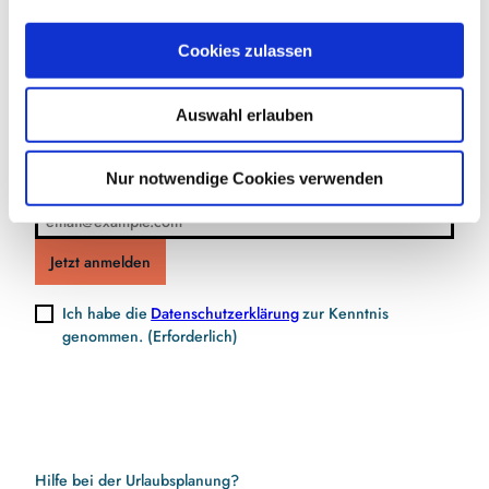
a
u
Jetzt für den Newsletter anmelden und
Cookies zulassen
s
Vorteile sichern
w
Auswahl erlauben
a
h
l
Nur notwendige Cookies verwenden
E-Mail-Adresse
(Erforderlich)
Jetzt anmelden
Ich habe die
Datenschutzerklärung
zur Kenntnis
genommen.
(Erforderlich)
Hilfe bei der Urlaubsplanung?