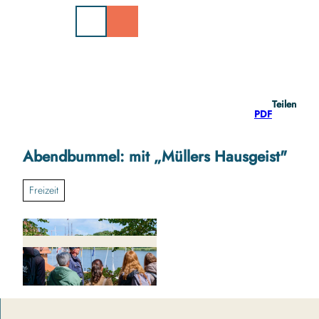
Z
u
m
I
n
h
a
Teilen
l
PDF
t
Abendbummel: mit „Müllers Hausgeist"
Freizeit