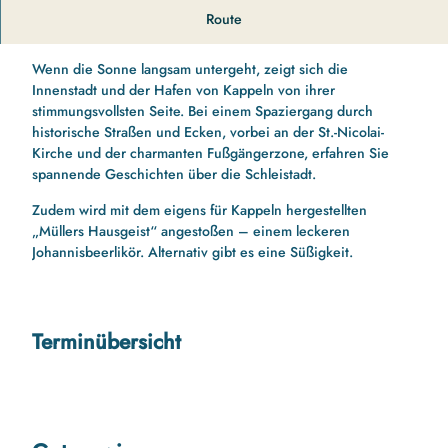
Stadtführung: Abendbummel mit „Müllers Hausgeist“ von
Route
Mai bis Ende Oktober
Wenn die Sonne langsam untergeht, zeigt sich die
Innenstadt und der Hafen von Kappeln von ihrer
stimmungsvollsten Seite. Bei einem Spaziergang durch
historische Straßen und Ecken, vorbei an der St.-Nicolai-
Kirche und der charmanten Fußgängerzone, erfahren Sie
spannende Geschichten über die Schleistadt.
Zudem wird mit dem eigens für Kappeln hergestellten
„Müllers Hausgeist“ angestoßen – einem leckeren
Johannisbeerlikör. Alternativ gibt es eine Süßigkeit.
Terminübersicht