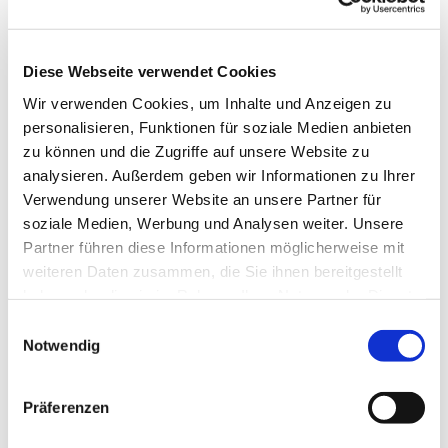
für Individualgäste
Dokumente
Diese Webseite verwendet Cookies
Flyer Schleswig.pdf
Wir verwenden Cookies, um Inhalte und Anzeigen zu
Preisinformationen
personalisieren, Funktionen für soziale Medien anbieten
zu können und die Zugriffe auf unsere Website zu
Der Eintritt ist frei, freiwillige Spende zur Kostendeckung.
analysieren. Außerdem geben wir Informationen zu Ihrer
Verwendung unserer Website an unsere Partner für
Autor:in
soziale Medien, Werbung und Analysen weiter. Unsere
Ostseefjord Schlei GmbH
Partner führen diese Informationen möglicherweise mit
weiteren Daten zusammen, die Sie ihnen bereitgestellt
Organisation
haben oder die sie im Rahmen Ihrer Nutzung der Dienste
Ostseefjord Schlei GmbH
gesammelt haben.
E
Notwendig
i
Lizenz (Stammdaten)
n
Ostseefjord Schlei GmbH
w
Präferenzen
i
l