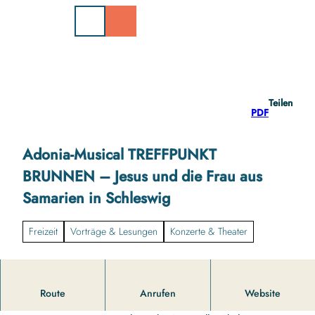
Z
u
m
I
n
h
a
Teilen
l
PDF
t
Adonia-Musical TREFFPUNKT
BRUNNEN – Jesus und die Frau aus
Samarien in Schleswig
Freizeit
Vorträge & Lesungen
Konzerte & Theater
Schleswig
.70 junge Menschen aus Schleswig-Holstein,
Route
Anrufen
Website
vereint als Adonia-Projektchor und Band, sind am Freitag,