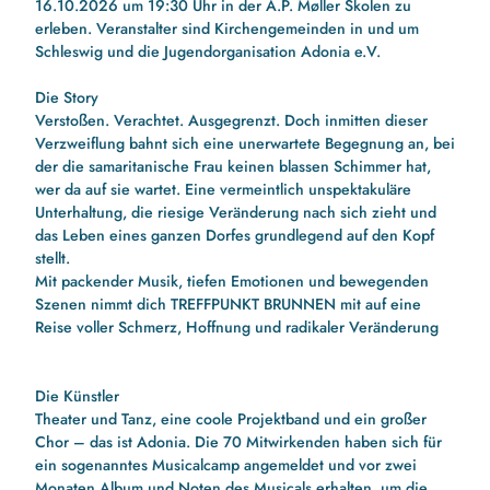
16.10.2026 um 19:30 Uhr in der A.P. Møller Skolen zu
erleben. Veranstalter sind Kirchengemeinden in und um
Schleswig und die Jugendorganisation Adonia e.V.
Die Story
Verstoßen. Verachtet. Ausgegrenzt. Doch inmitten dieser
Verzweiflung bahnt sich
eine unerwartete Begegnung
an, bei
der die samaritanische Frau keinen blassen Schimmer hat,
wer da auf sie wartet. Eine vermeintlich unspektakuläre
Unterhaltung, die riesige Veränderung nach sich zieht und
das Leben eines ganzen Dorfes grundlegend auf den Kopf
stellt.
Mit packender Musik,
tiefen Emotionen und bewegenden
Szenen
nimmt dich
TREFFPUNKT BRUNNEN
mit auf eine
Reise voller Schmerz, Hoffnung und radikaler Veränderung
Die Künstler
Theater und Tanz, eine coole Projektband und ein großer
Chor – das ist Adonia. Die 70 Mitwirkenden haben sich für
ein sogenanntes Musicalcamp angemeldet und vor zwei
Monaten Album und Noten des Musicals erhalten, um die