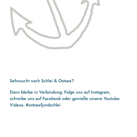
Sehnsucht nach Schlei & Ostsee?
Dann bleibe in Verbindung: Folge uns auf Instagram,
schreibe uns auf Facebook oder genieße unsere Youtube-
Videos. #ostseefjordschlei
F
I
Y
a
n
o
c
s
u