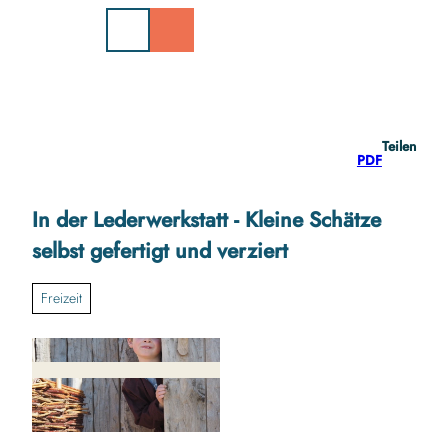
Z
u
m
I
n
h
a
Teilen
l
PDF
t
In der Lederwerkstatt - Kleine Schätze
selbst gefertigt und verziert
Freizeit