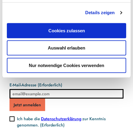
g
Details zeigen
s
a
u
Cookies zulassen
s
w
Jetzt für den Newsletter anmelden und
Auswahl erlauben
a
Vorteile sichern
h
l
Nur notwendige Cookies verwenden
E-Mail-Adresse
(Erforderlich)
Jetzt anmelden
Ich habe die
Datenschutzerklärung
zur Kenntnis
genommen.
(Erforderlich)