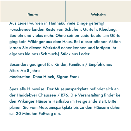
Zum Mitmachen - Wikinger Museum Haithabu
Route
Website
Aus Leder wurden in Haithabu viele Dinge gefertigt.
Forschende fanden Reste von Schuhen, Gürteln, Kleidung,
Beuteln und vieles mehr. Ohne seinen Lederbeutel am Gürtel
ging kein Wikinger aus dem Haus. Bei dieser offenen Aktion
lernen Sie diesen Werkstoff näher kennen und fertigen Ihr
eigenes kleines (Schmuck-) Stück aus Leder.
Besonders geeignet für: Kinder, Familien / Empfohlenes
Alter: Ab 8 Jahre
Moderation: Dana Hinck, Sigrun Frank
Spezielle Hinweise: Der Museumsparkplatz befindet sich an
der Haddebyer Chaussee / B76. Die Veranstaltung findet bei
den Wikinger Häusern Haithabu im Freigelände statt. Bitte
planen Sie vom Museumsparkplatz bis zu den Häusern daher
ca. 20 Minuten Fußweg ein.