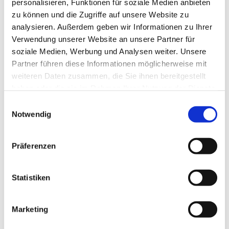
personalisieren, Funktionen für soziale Medien anbieten
zu können und die Zugriffe auf unsere Website zu
Veranstaltung
analysieren. Außerdem geben wir Informationen zu Ihrer
Verwendung unserer Website an unsere Partner für
soziale Medien, Werbung und Analysen weiter. Unsere
Partner führen diese Informationen möglicherweise mit
Veranstaltungsort
weiteren Daten zusammen, die Sie ihnen bereitgestellt
Wikinger Museum Haithabu
haben oder die sie im Rahmen Ihrer Nutzung der Dienste
Haddebyer Chaussee / B 76
gesammelt haben.
E
24866
Busdorf bei Schleswig
Notwendig
i
Website
n
Anreise mit dem Auto
w
Präferenzen
i
Anreise mit öffentlichen Verkehrsmitteln
l
l
Statistiken
Veranstalter
i
Landesmuseen SH
g
Marketing
04621-813122
u
n
service@landesmuseen.sh