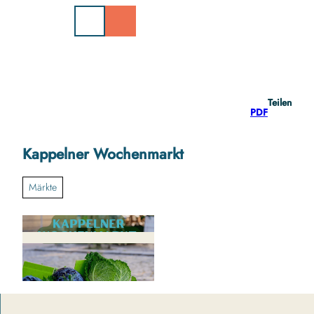
Z
u
m
I
n
h
a
Teilen
l
PDF
t
Kappelner Wochenmarkt
Märkte