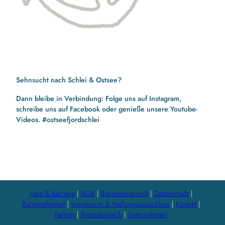
Sehnsucht nach Schlei & Ostsee?
Dann bleibe in Verbindung: Folge uns auf Instagram,
schreibe uns auf Facebook oder genieße unsere Youtube-
Videos. #ostseefjordschlei
F
I
Y
a
n
o
c
s
u
e
t
t
b
a
u
Jobs & Karriere
AGB
Businessbereich
Datenschutz
o
g
b
Barrierefreiheit
Impressum & Haftungsausschluss
Kontakt
o
r
e
Partner
Pressebereich
Unternehmen
k
a