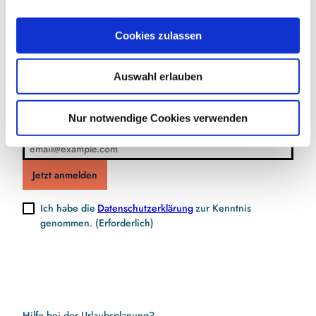
a
u
Jetzt für den Newsletter anmelden und
Cookies zulassen
s
Vorteile sichern
w
Auswahl erlauben
a
h
l
Nur notwendige Cookies verwenden
E-Mail-Adresse
(Erforderlich)
Jetzt anmelden
Ich habe die
Datenschutzerklärung
zur Kenntnis
genommen.
(Erforderlich)
Hilfe bei der Urlaubsplanung?