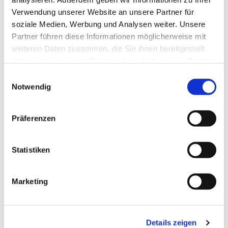
Verwendung unserer Website an unsere Partner für
soziale Medien, Werbung und Analysen weiter. Unsere
Veranstaltungsort
Partner führen diese Informationen möglicherweise mit
Großparkplatz
weiteren Daten zusammen, die Sie ihnen bereitgestellt
An der Reeperbahn
haben oder die sie im Rahmen Ihrer Nutzung der Dienste
24376
Kappeln
gesammelt haben.
E
Anreise mit dem Auto
Notwendig
i
n
Anreise mit öffentlichen Verkehrsmitteln
w
Präferenzen
Veranstalter
i
l
Wirtschaft und Touristik Kappeln GmbH
l
Statistiken
04642-921627
i
info@wtk-kappeln.de
g
Marketing
u
n
g
Details zeigen
s