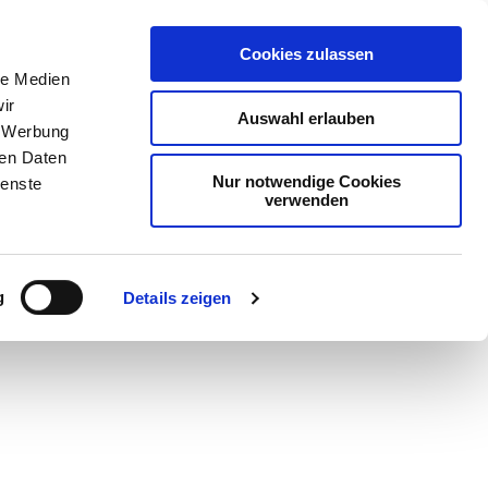
Cookies zulassen
le Medien
ir
Auswahl erlauben
, Werbung
ren Daten
Nur notwendige Cookies
ienste
verwenden
Teilen
PDF
g
Details zeigen