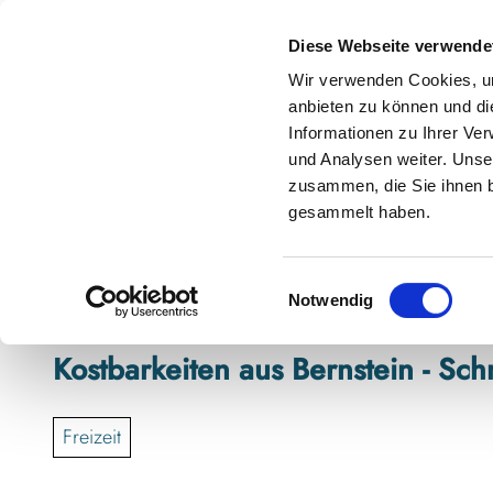
Z
anstaltungskalender
Kontakt
u
Diese Webseite verwende
m
Shop
Karte
Suche
Menü
Buchen
Wir verwenden Cookies, um
I
anbieten zu können und di
n
Informationen zu Ihrer Ve
h
und Analysen weiter. Unse
zusammen, die Sie ihnen b
a
gesammelt haben.
l
t
E
Notwendig
i
n
Kostbarkeiten aus Bernstein - Sch
w
i
l
Freizeit
l
i