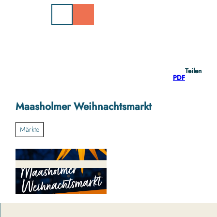
Z
u
m
I
n
h
a
Teilen
l
PDF
t
Maasholmer Weihnachtsmarkt
Märkte