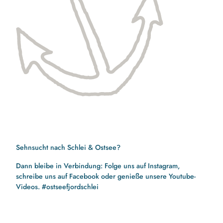
Sehnsucht nach Schlei & Ostsee?
Dann bleibe in Verbindung: Folge uns auf Instagram,
schreibe uns auf Facebook oder genieße unsere Youtube-
Videos. #ostseefjordschlei
F
I
Y
a
n
o