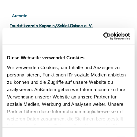
Autor:in
Touristikverein Kappeln/Schlei-Ostsee e. V.
Diese Webseite verwendet Cookies
In der Nähe
Auf der Karte anschauen
Wir verwenden Cookies, um Inhalte und Anzeigen zu
personalisieren, Funktionen für soziale Medien anbieten
zu können und die Zugriffe auf unsere Website zu
Veranstaltung
analysieren. Außerdem geben wir Informationen zu Ihrer
Verwendung unserer Website an unsere Partner für
soziale Medien, Werbung und Analysen weiter. Unsere
Veranstaltungsort
Partner führen diese Informationen möglicherweise mit
weiteren Daten zusammen, die Sie ihnen bereitgestellt
Fischereihafen
haben oder die sie im Rahmen Ihrer Nutzung der Dienste
24404
Maasholm
gesammelt haben.
E