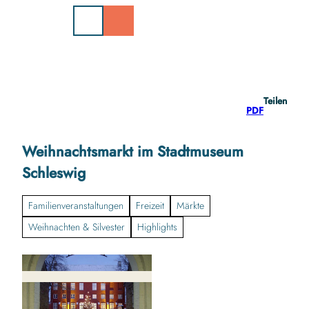
Z
u
m
I
n
h
a
Teilen
l
PDF
t
Weihnachtsmarkt im Stadtmuseum
Schleswig
Familienveranstaltungen
Freizeit
Märkte
Weihnachten & Silvester
Highlights