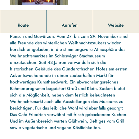
© Dr. Ingo Thomas, Büdelsdorf |
CC-BY-ND
Weihnachtsmarkt im Stadtmuseum Schleswig
Route
Anrufen
Website
Funkelnde Lichter, fröhliche Gesichter und der Duft von
Punsch und Gewürzen: Vom 27. bis zum 29. November sind
alle Freunde des winterlichen Weihnachtszaubers wieder
herzlich eingeladen, in die stimmungsvolle Atmosphäre des
Weihnachtsmarktes im Schleswiger Stadtmuseum
einzutauchen. Seit 43 Jahren verwandeln sich die
historischen Gebäude des Günderothschen Hofes am ersten
Adventswochenende in einen zauberhaften Markt für
hochwertiges Kunsthandwerk. Ein abwechslungsreiches
Rahmenprogramm begeistert Groß und Klein. Zudem bietet
sich die Möglichkeit, neben dem festlich beleuchteten
Weihnachtsmarkt auch alle Ausstellungen des Museums zu
besichtigen. Für das leibliche Wohl wird ebenfalls gesorgt:
Das Café Friedrich verwöhnt mit frisch gebackenem Kuchen.
Und im Außenbereich warten Glühwein, Deftiges vom Grill
sowie vegetarische und vegane Köstlichkeiten.