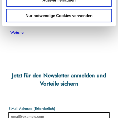
Auswahl erlauben
a
Friedrichstraße 9-11
h
24837
Schleswig
l
04621-936820
Nur notwendige Cookies verwenden
stadtmuseum@schleswig.de
Website
Jetzt für den Newsletter anmelden und
Vorteile sichern
E-Mail-Adresse
(Erforderlich)