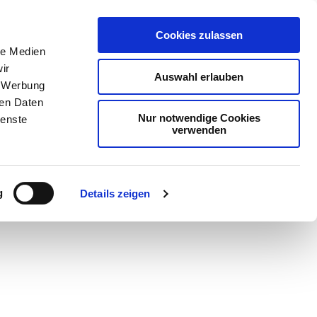
Cookies zulassen
le Medien
ir
Auswahl erlauben
, Werbung
ren Daten
Nur notwendige Cookies
ienste
verwenden
Teilen
PDF
g
Details zeigen