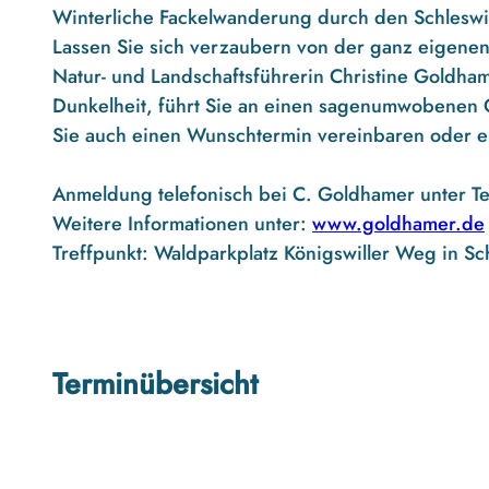
m
Winterliche Fackelwanderung durch den Schleswi
e
Lassen Sie sich verzaubern von der ganz eigene
r
Natur- und Landschaftsführerin Christine Goldha
_
Dunkelheit, führt Sie an einen sagenumwobenen
F
Sie auch einen Wunschtermin vereinbaren oder e
a
c
Anmeldung telefonisch bei C. Goldhamer unter Te
k
Weitere Informationen unter:
www.goldhamer.de
e
Treffpunkt: Waldparkplatz Königswiller Weg in Sc
l
w
a
n
Terminübersicht
d
e
r
u