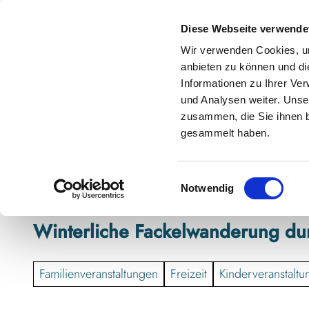
Z
anstaltungskalender
Kontakt
u
Diese Webseite verwende
m
Shop
Karte
Suche
Menü
Buchen
Wir verwenden Cookies, um
I
anbieten zu können und di
n
Informationen zu Ihrer Ve
h
und Analysen weiter. Unse
zusammen, die Sie ihnen b
a
gesammelt haben.
l
t
E
Notwendig
i
n
Winterliche Fackelwanderung dur
w
i
l
Familienveranstaltungen
Freizeit
Kinderveranstalt
l
i