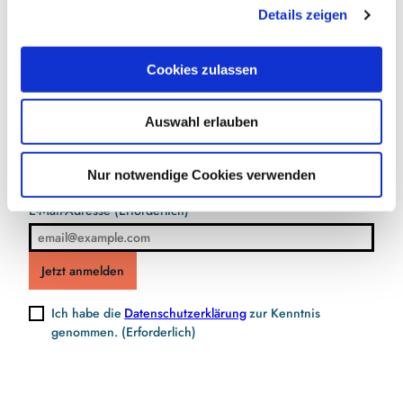
Details zeigen
s
a
u
Cookies zulassen
s
Jetzt für den Newsletter anmelden und
w
Vorteile sichern
Auswahl erlauben
a
h
l
Nur notwendige Cookies verwenden
E-Mail-Adresse
(Erforderlich)
Jetzt anmelden
Ich habe die
Datenschutzerklärung
zur Kenntnis
genommen.
(Erforderlich)