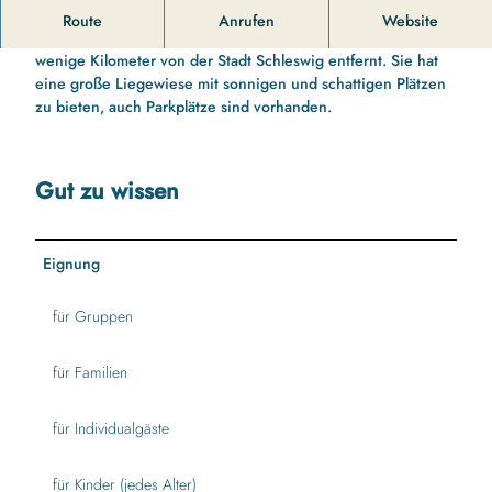
Ruhige Badestelle am Langsee
Route
Anrufen
Website
Die Badestelle "Waldlust" liegt am Langsee in Brekling, nur
wenige Kilometer von der Stadt Schleswig entfernt. Sie hat
eine große Liegewiese mit sonnigen und schattigen Plätzen
zu bieten, auch Parkplätze sind vorhanden.
Gut zu wissen
Eignung
für Gruppen
für Familien
für Individualgäste
für Kinder (jedes Alter)