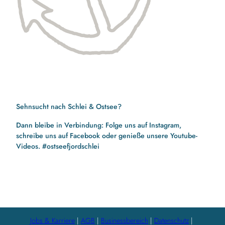
Sehnsucht nach Schlei & Ostsee?
Dann bleibe in Verbindung: Folge uns auf Instagram,
schreibe uns auf Facebook oder genieße unsere Youtube-
Videos. #ostseefjordschlei
F
I
Y
a
n
o
c
s
u
e
t
t
b
a
u
Jobs & Karriere
AGB
Businessbereich
Datenschutz
o
g
b