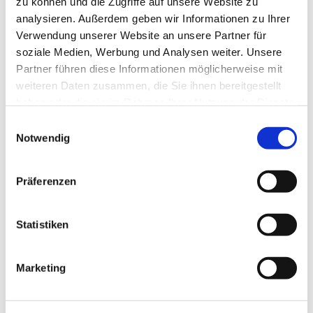
zu können und die Zugriffe auf unsere Website zu
In der Nähe
Auf der Karte anschauen
analysieren. Außerdem geben wir Informationen zu Ihrer
Verwendung unserer Website an unsere Partner für
soziale Medien, Werbung und Analysen weiter. Unsere
Sehenswertes
Partner führen diese Informationen möglicherweise mit
weiteren Daten zusammen, die Sie ihnen bereitgestellt
haben oder die sie im Rahmen Ihrer Nutzung der Dienste
gesammelt haben.
E
Kontaktdaten
Notwendig
i
Waldlust
n
24881
Nübel
w
Präferenzen
04621 850056
i
info@ostseefjordschlei.de
l
l
Statistiken
Website
i
Anreise mit dem Auto
g
Marketing
u
Anreise mit öffentlichen Verkehrsmitteln
n
g