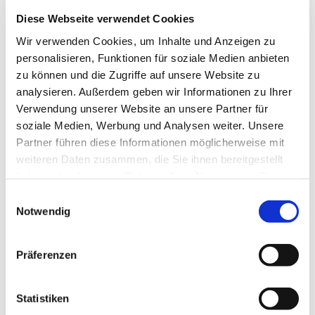
Lizenz (Stammdaten)
Diese Webseite verwendet Cookies
Ostseefjord Schlei GmbH
Wir verwenden Cookies, um Inhalte und Anzeigen zu
personalisieren, Funktionen für soziale Medien anbieten
zu können und die Zugriffe auf unsere Website zu
analysieren. Außerdem geben wir Informationen zu Ihrer
Verwendung unserer Website an unsere Partner für
soziale Medien, Werbung und Analysen weiter. Unsere
Partner führen diese Informationen möglicherweise mit
In der Nähe
Auf der Karte anschauen
weiteren Daten zusammen, die Sie ihnen bereitgestellt
haben oder die sie im Rahmen Ihrer Nutzung der Dienste
gesammelt haben.
E
Sehenswertes
Notwendig
i
n
w
Präferenzen
Kontaktdaten
i
Badestelle Goltoft
l
Hellör
l
Statistiken
24864
Goltoft