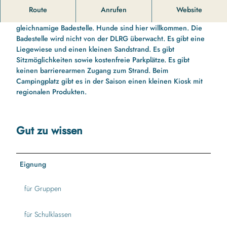
r
Die Badestelle Goltoft.
Route
Anrufen
Website
a
In der Nähe des Campingplatzes Hellör liegt die
n
gleichnamige Badestelle. Hunde sind hier willkommen. Die
d
Badestelle wird nicht von der DLRG überwacht. Es gibt eine
-
Liegewiese und einen kleinen Sandstrand. Es gibt
g
Sitzmöglichkeiten sowie kostenfreie Parkplätze. Es gibt
o
keinen barrierearmen Zugang zum Strand. Beim
l
Campingplatz gibt es in der Saison einen kleinen Kiosk mit
t
regionalen Produkten.
o
f
t
Gut zu wissen
.
j
p
g
Eignung
für Gruppen
für Schulklassen