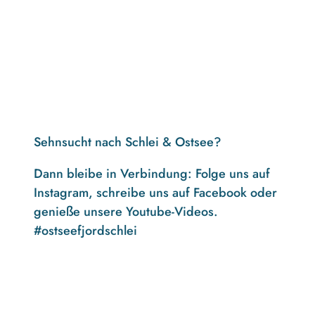
Sehnsucht nach Schlei & Ostsee?
Dann bleibe in Verbindung: Folge uns auf
Instagram, schreibe uns auf Facebook oder
genieße unsere Youtube-Videos.
#ostseefjordschlei
F
I
Y
a
n
o
c
s
u