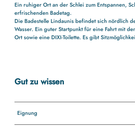
-
Ein ruhiger Ort an der Schlei zum Entspannen, S
l
erfrischenden Badetag.
i
Die Badestelle Lindaunis befindet sich nördlich d
n
Wasser. Ein guter Startpunkt für eine Fahrt mit d
d
Ort sowie eine DIXI-Toilette. Es gibt Sitzmöglichke
a
u
n
i
s
Gut zu wissen
.
j
p
g
Eignung