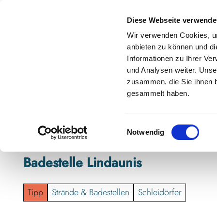
Z
anstaltungskalender
Kontakt
u
Diese Webseite verwende
m
Shop
Karte
Suche
Menü
Buchen
Wir verwenden Cookies, um
I
anbieten zu können und di
n
Informationen zu Ihrer Ve
h
und Analysen weiter. Unse
zusammen, die Sie ihnen b
a
gesammelt haben.
l
t
E
Notwendig
i
n
Badestelle Lindaunis
w
i
l
Tipp
Strände & Badestellen
Schleidörfer
l
i