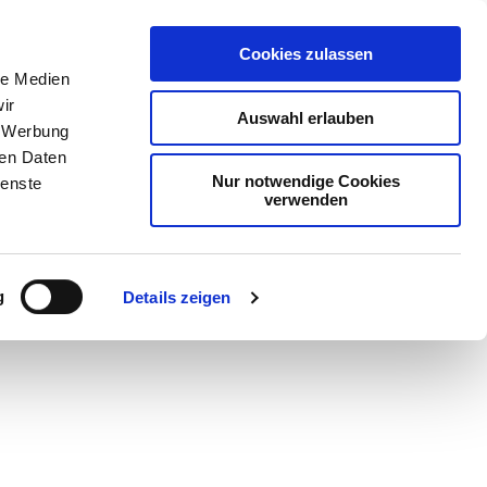
Cookies zulassen
le Medien
ir
Auswahl erlauben
, Werbung
ren Daten
Nur notwendige Cookies
ienste
verwenden
Teilen
PDF
g
Details zeigen