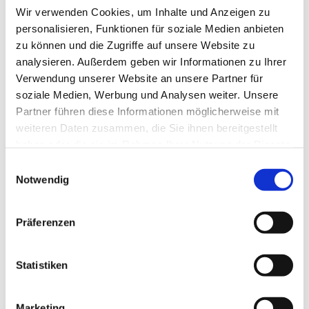
Wir verwenden Cookies, um Inhalte und Anzeigen zu
personalisieren, Funktionen für soziale Medien anbieten
zu können und die Zugriffe auf unsere Website zu
analysieren. Außerdem geben wir Informationen zu Ihrer
Verwendung unserer Website an unsere Partner für
In der Nähe
Auf der Karte anschauen
soziale Medien, Werbung und Analysen weiter. Unsere
Partner führen diese Informationen möglicherweise mit
weiteren Daten zusammen, die Sie ihnen bereitgestellt
Sehenswertes
haben oder die sie im Rahmen Ihrer Nutzung der Dienste
gesammelt haben.
E
Notwendig
i
Kontaktdaten
n
w
Badestelle Ulsnis Dreispitz
Präferenzen
i
Ulsnisstrand
24897
Ulsnis
l
l
Statistiken
04641-3263
i
jschmidtulsnis@t-online.de
g
Marketing