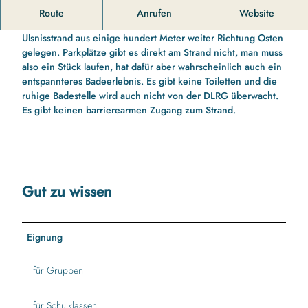
Entspannt baden am Dreispitz.
Route
Anrufen
Website
Die beschauliche Naturbadestelle Dreispitz ist von
Ulsnisstrand aus einige hundert Meter weiter Richtung Osten
gelegen. Parkplätze gibt es direkt am Strand nicht, man muss
also ein Stück laufen, hat dafür aber wahrscheinlich auch ein
entspannteres Badeerlebnis. Es gibt keine Toiletten und die
ruhige Badestelle wird auch nicht von der DLRG überwacht.
Es gibt keinen barrierearmen Zugang zum Strand.
Gut zu wissen
Eignung
für Gruppen
für Schulklassen