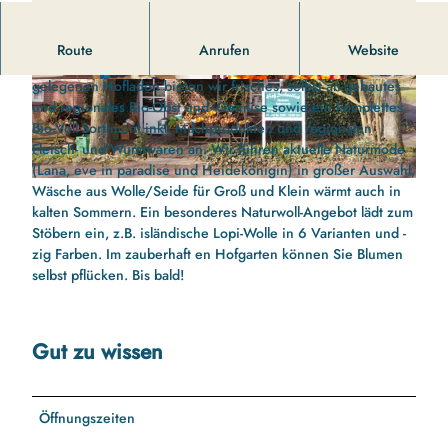
Der Biohof Schoolbek in Kosel.
Route
Anrufen
Website
Ihr freundlicher Bio-Laden an der Schlei: Im idyllisch
gelegenen Hofladen bieten wir frisches, selbst an-gebautes
©
CC-BY-ND
©
CC-BY-ND
und regionales Bio-Obst und -Gemüse sowie ein komplettes
Bio-Voll-Sortiment inkl. Milchprodukten und regionalen
Fleisch- und Wurstwaren an. Wir führen aktuelle Naturmode
(Lana, eve in paradise und Heidekönigin) in großer Auswahl,
Wäsche aus Wolle/Seide für Groß und Klein wärmt auch in
©
CC-BY-ND
kalten Sommern. Ein besonderes Naturwoll-Angebot lädt zum
Stöbern ein, z.B. isländische Lopi-Wolle in 6 Varianten und -
zig Farben. Im zauberhaft en Hofgarten können Sie Blumen
selbst pflücken. Bis bald!
Gut zu wissen
Öffnungszeiten