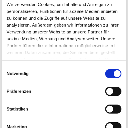
Wir verwenden Cookies, um Inhalte und Anzeigen zu
personalisieren, Funktionen für soziale Medien anbieten
zu können und die Zugriffe auf unsere Website zu
analysieren. Außerdem geben wir Informationen zu Ihrer
Verwendung unserer Website an unsere Partner für
soziale Medien, Werbung und Analysen weiter. Unsere
In der Nähe
Auf der Karte anschauen
Partner führen diese Informationen möglicherweise mit
weiteren Daten zusammen, die Sie ihnen bereitgestellt
haben oder die sie im Rahmen Ihrer Nutzung der Dienste
Sehenswertes
gesammelt haben.
E
Notwendig
i
n
w
Kontaktdaten
Präferenzen
i
Biohof Schoolbek
l
Schoolbek 5
l
Statistiken
24354
Kosel
i
04354 457
g
Marketing
Website