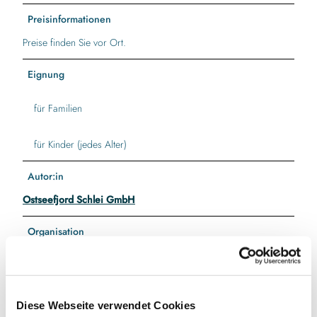
Preisinformationen
Preise finden Sie vor Ort.
Eignung
für Familien
für Kinder (jedes Alter)
Autor:in
Ostseefjord Schlei GmbH
Organisation
Ostseefjord Schlei GmbH
Lizenz (Stammdaten)
Diese Webseite verwendet Cookies
Ostseefjord Schlei GmbH