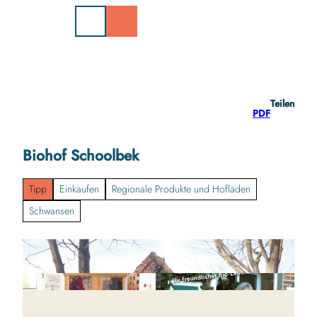
Z
u
m
I
n
h
a
Teilen
l
PDF
t
Biohof Schoolbek
Tipp
Einkaufen
Regionale Produkte und Hofläden
Schwansen