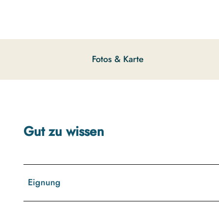
g
u
n
g
s
Fotos & Karte
a
u
s
w
a
h
Gut zu wissen
l
Eignung