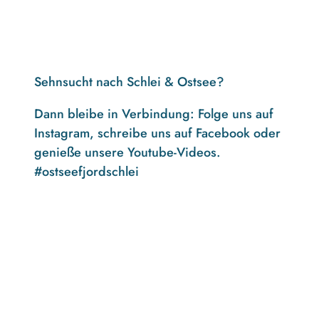
Sehnsucht nach Schlei & Ostsee?
Dann bleibe in Verbindung: Folge uns auf
Instagram, schreibe uns auf Facebook oder
genieße unsere Youtube-Videos.
#ostseefjordschlei
F
I
Y
a
n
o
c
s
u
e
t
t
b
a
u
o
g
b