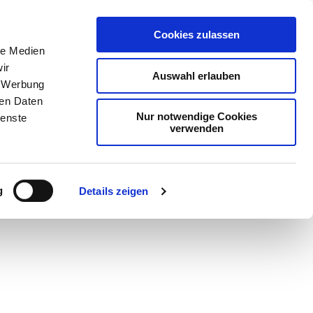
Cookies zulassen
le Medien
ir
Auswahl erlauben
, Werbung
ren Daten
Nur notwendige Cookies
ienste
verwenden
Teilen
PDF
g
Details zeigen