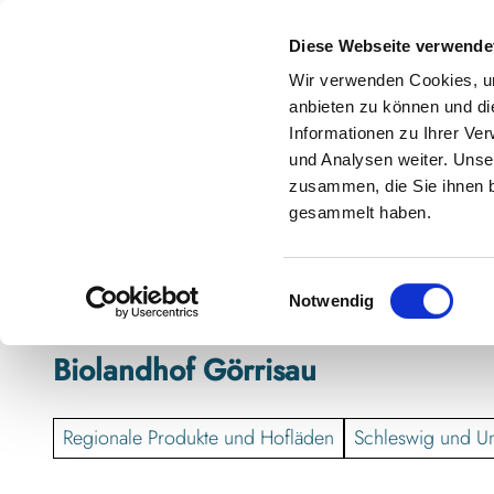
Z
anstaltungskalender
Kontakt
u
Diese Webseite verwende
m
Shop
Karte
Suche
Menü
Buchen
Wir verwenden Cookies, um
I
anbieten zu können und di
n
Informationen zu Ihrer Ve
h
und Analysen weiter. Unse
zusammen, die Sie ihnen b
a
gesammelt haben.
l
t
E
Notwendig
i
n
Biolandhof Görrisau
w
i
l
Regionale Produkte und Hofläden
Schleswig und 
l
i