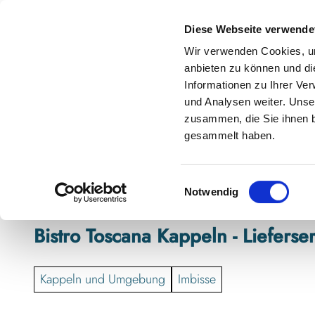
Z
anstaltungskalender
Kontakt
u
Diese Webseite verwende
m
Shop
Karte
Suche
Menü
Buchen
Wir verwenden Cookies, um
I
anbieten zu können und di
n
Informationen zu Ihrer Ve
h
und Analysen weiter. Unse
zusammen, die Sie ihnen b
a
gesammelt haben.
l
t
E
Notwendig
i
n
Bistro Toscana Kappeln - Lieferse
w
i
l
Kappeln und Umgebung
Imbisse
l
i