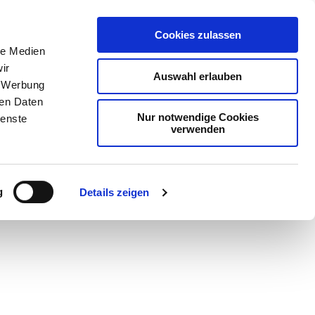
Cookies zulassen
le Medien
ir
Auswahl erlauben
, Werbung
ren Daten
Nur notwendige Cookies
ienste
verwenden
Teilen
PDF
g
Details zeigen