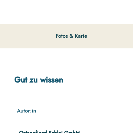
g
u
n
g
s
Fotos & Karte
a
u
s
w
a
h
Gut zu wissen
l
Autor:in
Ostseefjord Schlei GmbH